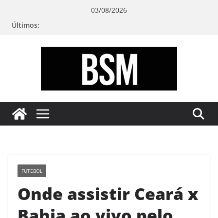
Pular
03/08/2026
para
Últimos:
o
conteúdo
Bugando
sua
Mente
FUTEBOL
Onde assistir Ceará x
Bahia ao vivo pelo