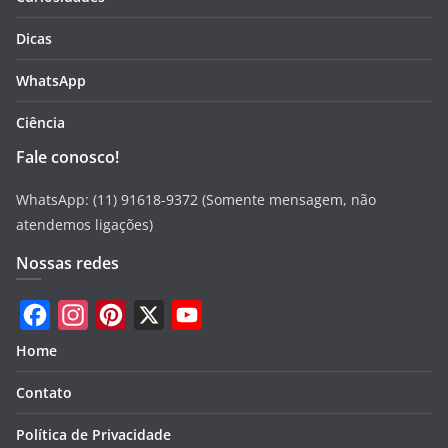
Dicas
WhatsApp
Ciência
Fale conosco!
WhatsApp: (11) 91618-9372 (Somente mensagem, não
atendemos ligações)
Nossas redes
F
I
P
X
Y
Home
a
n
i
o
Contato
c
s
n
u
e
t
t
T
Política de Privacidade