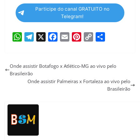
Participe do canal GRATUITO no
Telegram!
W
T
X
F
E
P
C
S
h
e
a
m
i
o
h
a
l
c
a
n
p
a
Onde assistir Botafogo x Atlético-MG ao vivo pelo
Brasileirão
t
e
e
i
t
y
r
Onde assistir Palmeiras x Fortaleza ao vivo pelo
s
g
b
l
e
L
e
Brasileirão
A
r
o
r
i
p
a
o
e
n
p
m
k
s
k
t