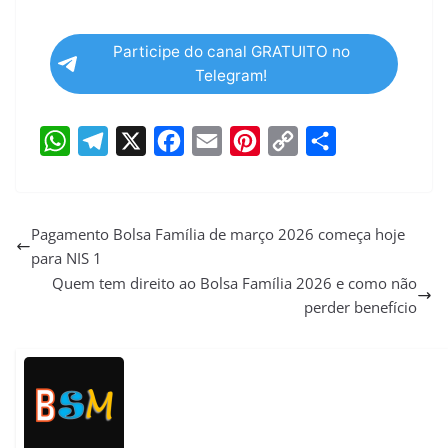
Participe do canal GRATUITO no
Telegram!
W
T
X
F
E
P
C
S
h
e
a
m
i
o
h
a
l
c
a
n
p
a
Pagamento Bolsa Família de março 2026 começa hoje
para NIS 1
t
e
e
i
t
y
r
Quem tem direito ao Bolsa Família 2026 e como não
s
g
b
l
e
L
e
perder benefício
A
r
o
r
i
p
a
o
e
n
p
m
k
s
k
t