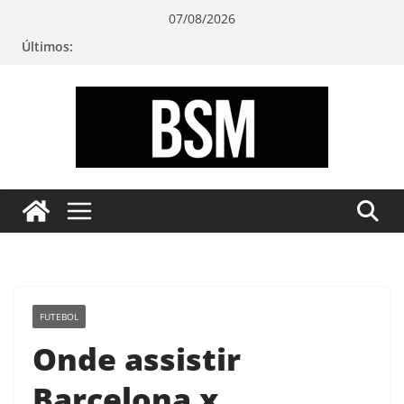
Pular
07/08/2026
para
Últimos:
o
conteúdo
Bugando
sua
Mente
FUTEBOL
Onde assistir
Barcelona x