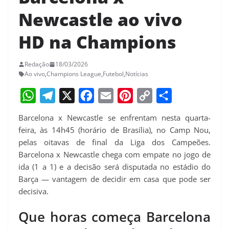
Newcastle ao vivo
HD na Champions
Redação
18/03/2026
Ao vivo
,
Champions League
,
Futebol
,
Notícias
W
T
X
F
E
P
C
S
Barcelona x Newcastle se enfrentam nesta quarta-
h
e
a
m
i
o
h
feira, às 14h45 (horário de Brasília), no Camp Nou,
a
l
c
a
n
p
a
pelas oitavas de final da Liga dos Campeões.
Barcelona x Newcastle chega com empate no jogo de
t
e
e
i
t
y
r
ida (1 a 1) e a decisão será disputada no estádio do
s
g
b
l
e
L
e
Barça — vantagem de decidir em casa que pode ser
A
r
o
r
i
decisiva.
p
a
o
e
n
Que horas começa Barcelona
p
m
k
s
k