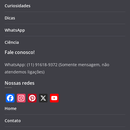
Curiosidades
Dicas
WhatsApp
Ciência
Fale conosco!
WhatsApp: (11) 91618-9372 (Somente mensagem, não
atendemos ligações)
Nossas redes
F
I
P
X
Y
Home
a
n
i
o
Contato
c
s
n
u