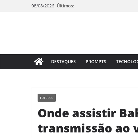
Pular
08/08/2026
Últimos:
para
o
conteúdo
DESTAQUES
PROMPTS
TECNOLO
FUTEBOL
Onde assistir Ba
transmissão ao v