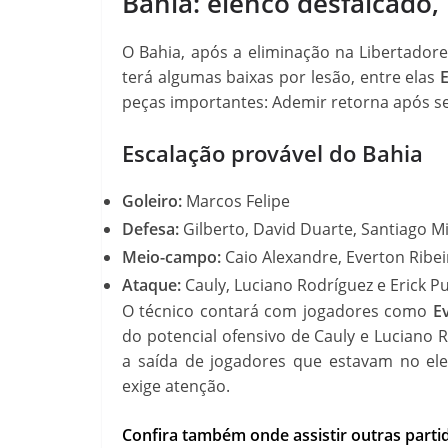
Bahia: elenco desfalcado
O Bahia, após a eliminação na Libertadores
terá algumas baixas por lesão, entre elas
E
peças importantes: Ademir retorna após se
Escalação provável do Bahia
Goleiro:
Marcos Felipe
Defesa:
Gilberto, David Duarte, Santiago M
Meio-campo:
Caio Alexandre, Everton Ribei
Ataque:
Cauly, Luciano Rodríguez e Erick P
O técnico contará com jogadores como
E
do potencial ofensivo de Cauly e Luciano 
a saída de jogadores que estavam no el
exige atenção.
Confira também onde assistir outras part