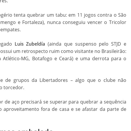
res.
ogério tenta quebrar um tabu: em 11 jogos contra o São
mengo e Fortaleza), nunca conseguiu vencer o Tricolor
 empates.
hegado
Luis Zubeldía
(ainda que suspenso pelo STJD e
ssui um retrospecto ruim como visitante no Brasileirão:
a Atlético-MG, Botafogo e Ceará) e uma derrota para o
se de grupos da Libertadores – algo que o clube não
o torcedor.
or de aço precisará se superar para quebrar a sequência
o aproveitamento fora de casa e se afastar da parte de