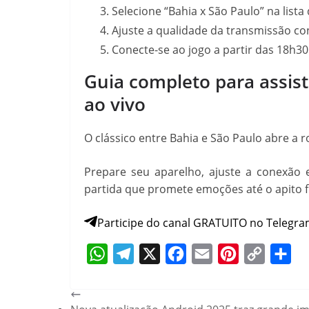
Selecione “Bahia x São Paulo” na lista 
Ajuste a qualidade da transmissão c
Conecte-se ao jogo a partir das 18h3
Guia completo para assis
ao vivo
O clássico entre Bahia e São Paulo abre a 
Prepare seu aparelho, ajuste a conexão
partida que promete emoções até o apito fi
Participe do canal GRATUITO no Telegra
W
T
X
F
E
P
C
S
h
e
a
m
i
o
h