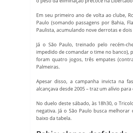
o peso da eliminação precoce na Libertado
Em seu primeiro ano de volta ao clube, R
Paulo (somando passagens por Bahia, Fla
Paulista, acumulando nove derrotas e dois
Já o São Paulo, treinado pelo recém-c
impedido de comandar o time no banco), po
foram quatro jogos, três empates (contr
Palmeiras.
Apesar disso, a campanha invicta na fa
alcançava desde 2005 – traz um alívio para 
No duelo deste sábado, às 18h30, o Tricol
negativa. Já o São Paulo busca melhorar 
baixo da tabela.