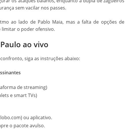
gurar os ataques baianos, enquanto a dupla de zagueiros
urança sem vacilar nos passes.
itmo ao lado de Pablo Maia, mas a falta de opções de
 limitar o poder ofensivo.
 Paulo ao vivo
onfronto, siga as instruções abaixo:
ssinantes
ataforma de streaming)
blets e smart TVs)
lobo.com) ou aplicativo.
pre o pacote avulso.