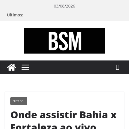
Pular
03/08/2026
para
Últimos:
o
conteúdo
Bugando
sua
Mente
FUTEBOL
Onde assistir Bahia x
Fortaleza ao vivo