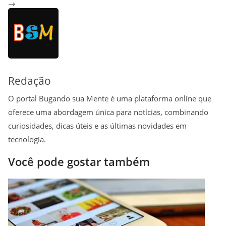
t
e
e
i
t
y
r
s
g
b
l
e
L
e
A
r
o
r
i
p
a
o
e
n
p
m
k
s
k
t
Redação
O portal Bugando sua Mente é uma plataforma online que
oferece uma abordagem única para notícias, combinando
curiosidades, dicas úteis e as últimas novidades em
tecnologia.
Você pode gostar também