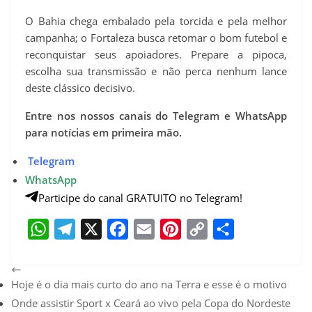
O Bahia chega embalado pela torcida e pela melhor
campanha; o Fortaleza busca retomar o bom futebol e
reconquistar seus apoiadores. Prepare a pipoca,
escolha sua transmissão e não perca nenhum lance
deste clássico decisivo.
Entre nos nossos canais do Telegram e WhatsApp
para notícias em primeira mão.
Telegram
WhatsApp
Participe do canal GRATUITO no Telegram!
W
T
X
F
E
P
C
S
h
e
a
m
i
o
h
Hoje é o dia mais curto do ano na Terra e esse é o motivo
a
l
c
a
n
p
a
Onde assistir Sport x Ceará ao vivo pela Copa do Nordeste