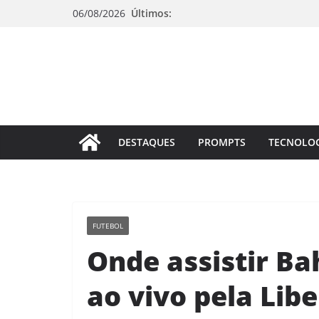
Pular
06/08/2026
Últimos:
para
o
conteúdo
DESTAQUES
PROMPTS
TECNOLO
FUTEBOL
Onde assistir Ba
ao vivo pela Lib