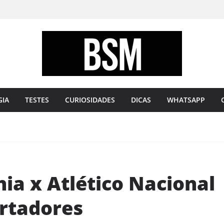
Bugando
sua
Mente
GIA
TESTES
CURIOSIDADES
DICAS
WHATSAPP
hia x Atlético Nacional
ertadores