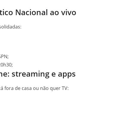
tico Nacional ao vivo
solidadas:
SPN;
20h30;
ine: streaming e apps
á fora de casa ou não quer TV: