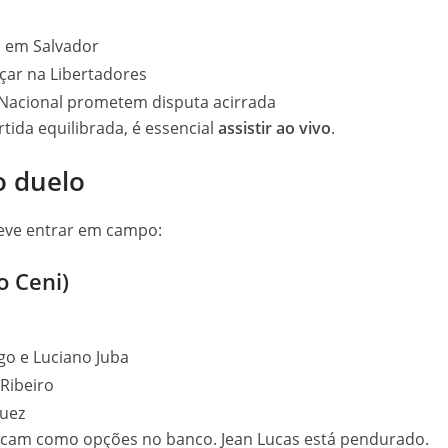
, em Salvador
çar na Libertadores
 Nacional prometem disputa acirrada
ida equilibrada, é essencial
assistir ao vivo
.
o duelo
eve entrar em campo:
o Ceni)
go e Luciano Juba
 Ribeiro
guez
 ficam como opções no banco. Jean Lucas está pendurado.