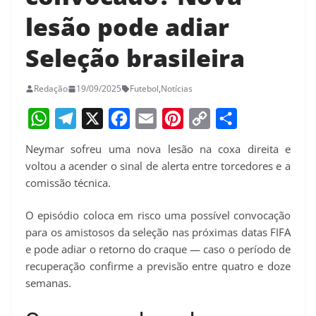
lesão pode adiar
Seleção brasileira
Redação
19/09/2025
Futebol
,
Notícias
W
T
X
F
E
P
C
S
Neymar sofreu uma nova lesão na coxa direita e
h
e
a
m
i
o
h
voltou a acender o sinal de alerta entre torcedores e a
a
l
c
a
n
p
a
comissão técnica.
t
e
e
i
t
y
r
O episódio coloca em risco uma possível convocação
s
g
b
l
e
L
e
para os amistosos da seleção nas próximas datas FIFA
A
r
o
r
i
e pode adiar o retorno do craque — caso o período de
p
a
o
e
n
recuperação confirme a previsão entre quatro e doze
semanas.
p
m
k
s
k
t