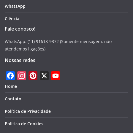
WhatsApp
Ciência
Fale conosco!
WhatsApp: (11) 91618-9372 (Somente mensagem, não
atendemos ligações)
Nossas redes
F
I
P
X
Y
Home
a
n
i
o
Contato
c
s
n
u
e
t
t
T
Política de Privacidade
b
a
e
u
Política de Cookies
o
g
r
b