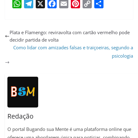
W
T
X
F
E
P
C
S
h
e
a
m
i
o
h
a
l
c
a
n
p
a
Plata e Flamengo: reviravolta com cartão vermelho pode
decidir partida de volta
t
e
e
i
t
y
r
Como lidar com amizades falsas e traiçoeiras, segundo a
s
g
b
l
e
L
e
psicologia
A
r
o
r
i
p
a
o
e
n
p
m
k
s
k
t
Redação
O portal Bugando sua Mente é uma plataforma online que
oferece uma abordagem única para notícias, combinando