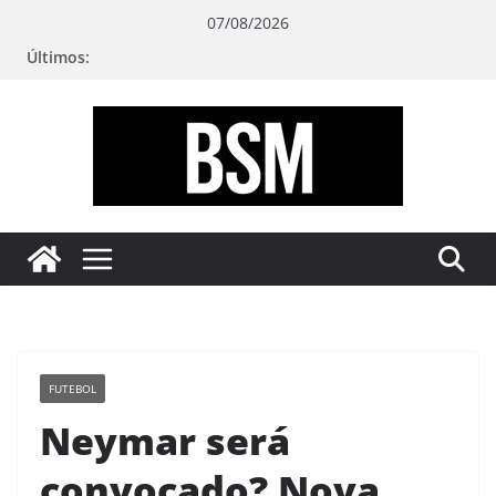
Pular
07/08/2026
para
Últimos:
o
conteúdo
Bugando
sua
Mente
FUTEBOL
Neymar será
convocado? Nova