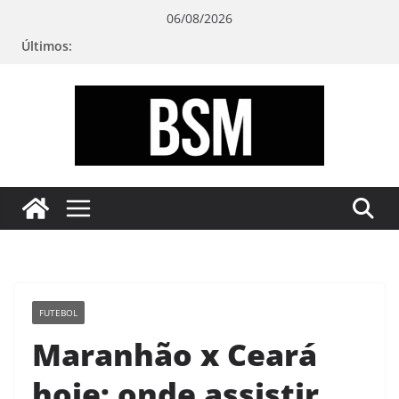
Pular
06/08/2026
para
Últimos:
o
conteúdo
Bugando
sua
Mente
FUTEBOL
Maranhão x Ceará
hoje: onde assistir,