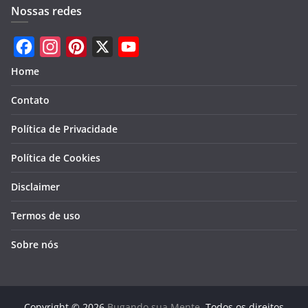
Nossas redes
F
I
P
X
Y
Home
a
n
i
o
Contato
c
s
n
u
e
t
t
T
Política de Privacidade
b
a
e
u
Política de Cookies
o
g
r
b
Disclaimer
o
r
e
e
k
a
s
Termos de uso
m
t
Sobre nós
Copyright © 2026
Bugando sua Mente
. Todos os direitos