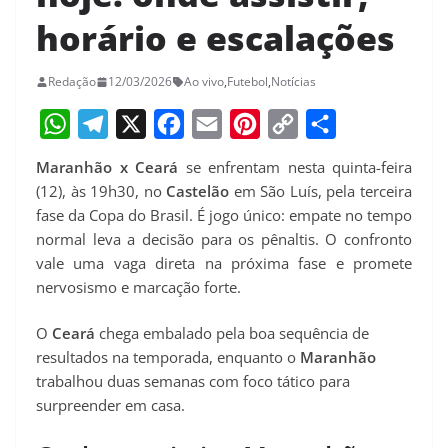
horário e escalações
Redação
12/03/2026
Ao vivo
,
Futebol
,
Notícias
W
T
X
F
E
P
C
S
Maranhão x Ceará
se enfrentam nesta quinta-feira
h
e
a
m
i
o
h
(12), às 19h30, no
Castelão
em São Luís, pela terceira
a
l
c
a
n
p
a
fase da Copa do Brasil. É jogo único: empate no tempo
normal leva a decisão para os pênaltis. O confronto
t
e
e
i
t
y
r
vale uma vaga direta na próxima fase e promete
s
g
b
l
e
L
e
nervosismo e marcação forte.
A
r
o
r
i
p
a
o
e
n
O
Ceará
chega embalado pela boa sequência de
resultados na temporada, enquanto o
Maranhão
p
m
k
s
k
trabalhou duas semanas com foco tático para
t
surpreender em casa.