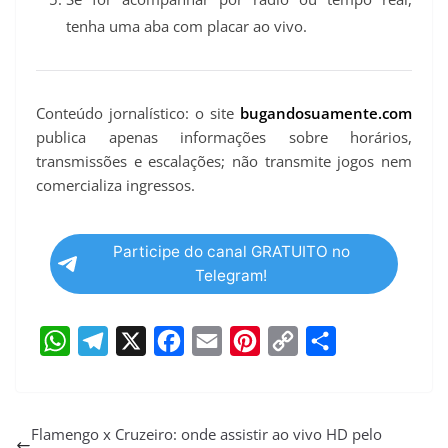
tenha uma aba com placar ao vivo.
Conteúdo jornalístico: o site
bugandosuamente.com
publica apenas informações sobre horários,
transmissões e escalações; não transmite jogos nem
comercializa ingressos.
Participe do canal GRATUITO no
Telegram!
W
T
X
F
E
P
C
S
h
e
a
m
i
o
h
a
l
c
a
n
p
a
Flamengo x Cruzeiro: onde assistir ao vivo HD pelo