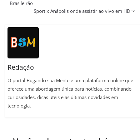
Brasileirão
t
e
e
i
t
y
r
Sport x Anápolis onde assistir ao vivo em HD
s
g
b
l
e
L
e
A
r
o
r
i
p
a
o
e
n
p
m
k
s
k
t
Redação
O portal Bugando sua Mente é uma plataforma online que
oferece uma abordagem única para notícias, combinando
curiosidades, dicas úteis e as últimas novidades em
tecnologia.