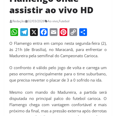
assistir ao vivo HD
Redação
02/03/2026
Ao vivo
,
Futebol
W
T
X
F
E
P
C
S
O Flamengo entra em campo nesta segunda-feira (2),
h
e
a
m
i
o
h
às 21h (de Brasília), no Maracanã, para enfrentar o
a
l
c
a
n
p
a
Madureira pela semifinal do Campeonato Carioca.
t
e
e
i
t
y
r
O confronto é válido pelo jogo de volta e carrega um
s
g
b
l
e
L
e
peso enorme, principalmente para o time suburbano,
A
r
o
r
i
que precisa reverter o placar de 3 a 0 sofrido na ida.
p
a
o
e
n
Mesmo com mando do Madureira, a partida será
p
m
k
s
k
disputada no principal palco do futebol carioca. O
t
Flamengo chega com vantagem confortável e mais
próximo da final, mas a pressão externa após derrotas