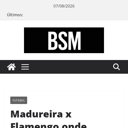
Pular
07/08/2026
para
Últimos:
o
conteúdo
Bugando
sua
Mente
FUTEBOL
Madureira x
Flamengo onde