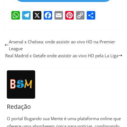
W
T
X
F
E
P
C
S
h
e
a
m
i
o
h
a
l
c
a
n
p
a
Arsenal x Chelsea: onde assistir ao vivo HD na Premier
League
t
e
e
i
t
y
r
Real Madrid x Getafe onde assistir ao vivo HD pela La Liga
s
g
b
l
e
L
e
A
r
o
r
i
p
a
o
e
n
p
m
k
s
k
t
Redação
O portal Bugando sua Mente é uma plataforma online que
oferece uma abordagem única para notícias, combinando