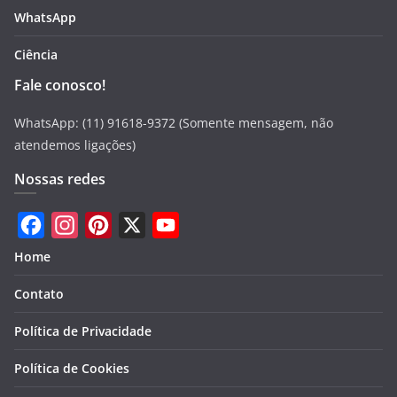
WhatsApp
Ciência
Fale conosco!
WhatsApp: (11) 91618-9372 (Somente mensagem, não
atendemos ligações)
Nossas redes
F
I
P
X
Y
Home
a
n
i
o
Contato
c
s
n
u
e
t
t
T
Política de Privacidade
b
a
e
u
Política de Cookies
o
g
r
b