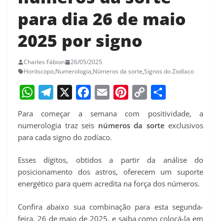
para dia 26 de maio
2025 por signo
Charles Fábion
26/05/2025
Horóscopo
,
Numerologia
,
Números da sorte
,
Signos do Zodíaco
W
T
X
F
E
P
C
S
Para começar a semana com positividade, a
h
e
a
m
i
o
h
numerologia traz seis
números da sorte
exclusivos
a
l
c
a
n
p
a
para cada signo do zodíaco.
t
e
e
i
t
y
r
Esses dígitos, obtidos a partir da análise do
s
g
b
l
e
L
e
posicionamento dos astros, oferecem um suporte
A
r
o
r
i
energético para quem acredita na força dos números.
p
a
o
e
n
Confira abaixo sua combinação para esta segunda-
p
m
k
s
k
feira, 26 de maio de 2025, e saiba como colocá-la em