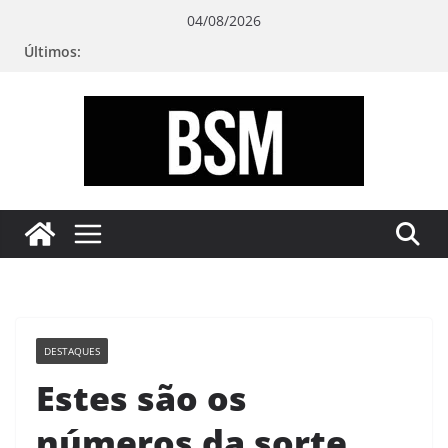
Pular
04/08/2026
para
Últimos:
o
conteúdo
Bugando
sua
Mente
DESTAQUES
Estes são os
números da sorte