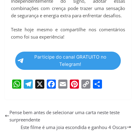
Independentemente do signo, adotar essas
combinações com crença pode trazer uma sensação
de segurança e energia extra para enfrentar desafios.
Teste hoje mesmo e compartilhe nos comentários
como foi sua experiência!
Participe do canal GRATUITO no
Telegram!
W
T
X
F
E
P
C
S
h
e
a
m
i
o
h
a
l
c
a
n
p
a
Pense bem antes de selecionar uma carta neste teste
surpreendente
t
e
e
i
t
y
r
Este filme é uma joia escondida e ganhou 4 Oscars
s
g
b
l
e
L
e