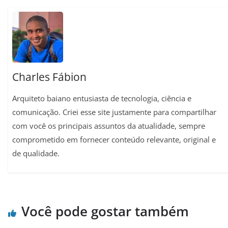
A
r
o
r
i
p
a
o
e
n
p
m
k
s
k
t
Charles Fábion
Arquiteto baiano entusiasta de tecnologia, ciência e
comunicação. Criei esse site justamente para compartilhar
com você os principais assuntos da atualidade, sempre
comprometido em fornecer conteúdo relevante, original e
de qualidade.
Você pode gostar também