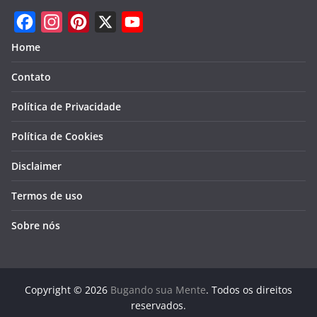
F
I
P
X
Y
Home
a
n
i
o
Contato
c
s
n
u
e
t
t
T
Política de Privacidade
b
a
e
u
Política de Cookies
o
g
r
b
Disclaimer
o
r
e
e
k
a
s
Termos de uso
m
t
Sobre nós
Copyright © 2026
Bugando sua Mente
. Todos os direitos
reservados.