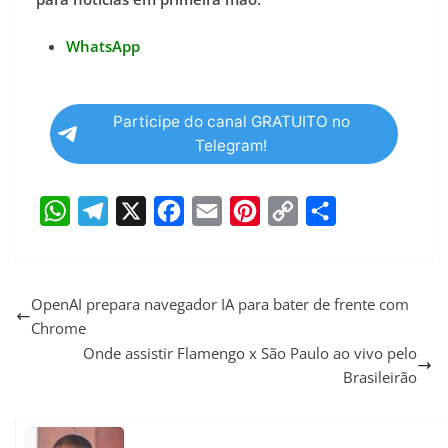
WhatsApp
Participe do canal GRATUITO no
Telegram!
W
T
X
F
E
P
C
S
h
e
a
m
i
o
h
a
l
c
a
n
p
a
OpenAI prepara navegador IA para bater de frente com
Chrome
t
e
e
i
t
y
r
Onde assistir Flamengo x São Paulo ao vivo pelo
s
g
b
l
e
L
e
Brasileirão
A
r
o
r
i
p
a
o
e
n