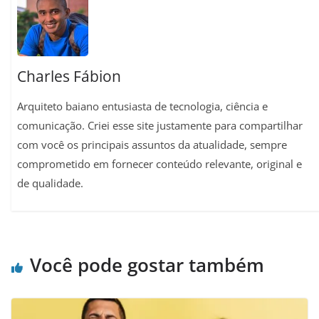
p
m
k
s
k
t
Charles Fábion
Arquiteto baiano entusiasta de tecnologia, ciência e
comunicação. Criei esse site justamente para compartilhar
com você os principais assuntos da atualidade, sempre
comprometido em fornecer conteúdo relevante, original e
de qualidade.
Você pode gostar também