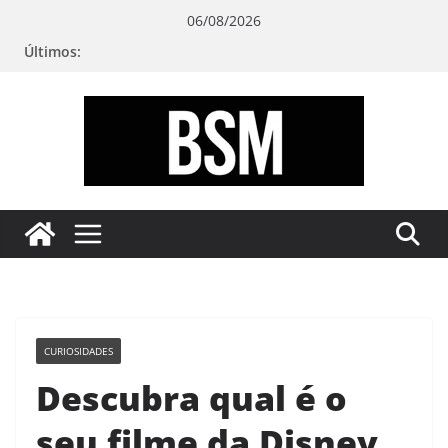
Pular
06/08/2026
para
Últimos:
o
conteúdo
Bugando
sua
Mente
CURIOSIDADES
Descubra qual é o
seu filme da Disney