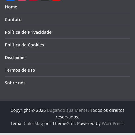
F
I
P
X
Y
Home
a
n
i
o
Contato
c
s
n
u
e
t
t
T
Política de Privacidade
b
a
e
u
Política de Cookies
o
g
r
b
Disclaimer
o
r
e
e
k
a
s
Termos de uso
m
t
Sobre nós
Copyright © 2026
Bugando sua Mente
. Todos os direitos
reservados.
Tema:
ColorMag
por ThemeGrill. Powered by
WordPress
.