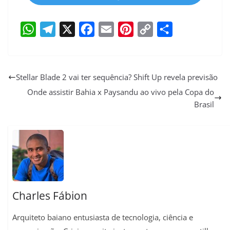
W
T
X
F
E
P
C
S
h
e
a
m
i
o
h
a
l
c
a
n
p
a
Stellar Blade 2 vai ter sequência? Shift Up revela previsão
t
e
e
i
t
y
r
Onde assistir Bahia x Paysandu ao vivo pela Copa do
Brasil
s
g
b
l
e
L
e
A
r
o
r
i
p
a
o
e
n
p
m
k
s
k
t
Charles Fábion
Arquiteto baiano entusiasta de tecnologia, ciência e