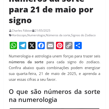
para 21 de maio por
signo
Charles Fábion
21/05/2025
Horóscopo
,
Numerologia
,
Números da sorte
,
Signos do Zodíaco
W
T
X
F
E
P
C
S
Numerologia e astrologia unem forças para trazer seis
h
e
a
m
i
o
h
números da sorte
para cada signo do zodíaco.
a
l
c
a
n
p
a
Confira abaixo quais combinações podem energizar
sua quarta-feira, 21 de maio de 2025, e aprenda a
t
e
e
i
t
y
r
usar essas cifras a seu favor.
s
g
b
l
e
L
e
A
r
o
r
i
O que são números da sorte
p
a
o
e
n
na numerologia
p
m
k
s
k