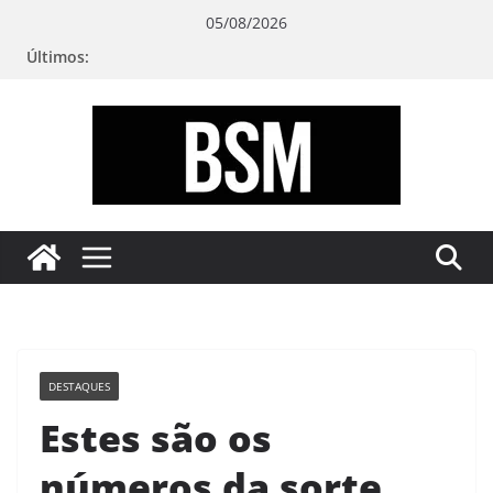
Pular
05/08/2026
para
Últimos:
o
conteúdo
Bugando
sua
Mente
DESTAQUES
Estes são os
números da sorte