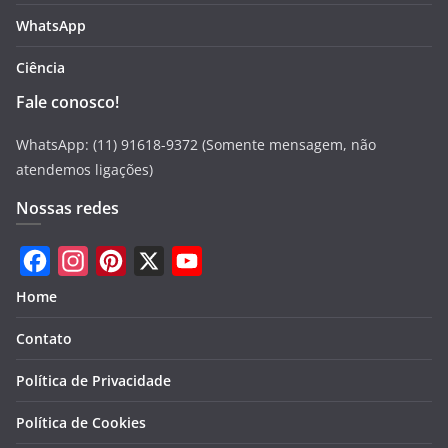
WhatsApp
Ciência
Fale conosco!
WhatsApp: (11) 91618-9372 (Somente mensagem, não
atendemos ligações)
Nossas redes
F
I
P
X
Y
Home
a
n
i
o
Contato
c
s
n
u
e
t
t
T
Política de Privacidade
b
a
e
u
Política de Cookies
o
g
r
b