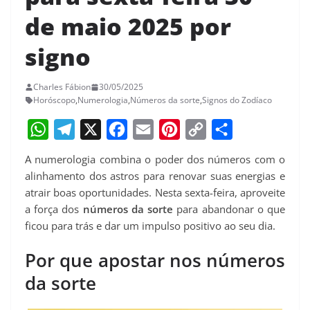
de maio 2025 por
signo
Charles Fábion
30/05/2025
Horóscopo
,
Numerologia
,
Números da sorte
,
Signos do Zodíaco
W
T
X
F
E
P
C
S
A numerologia combina o poder dos números com o
h
e
a
m
i
o
h
alinhamento dos astros para renovar suas energias e
a
l
c
a
n
p
a
atrair boas oportunidades. Nesta sexta-feira, aproveite
a força dos
números da sorte
para abandonar o que
t
e
e
i
t
y
r
ficou para trás e dar um impulso positivo ao seu dia.
s
g
b
l
e
L
e
A
r
o
r
i
Por que apostar nos números
p
a
o
e
n
da sorte
p
m
k
s
k