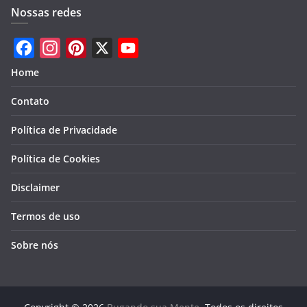
Nossas redes
F
I
P
X
Y
Home
a
n
i
o
Contato
c
s
n
u
e
t
t
T
Política de Privacidade
b
a
e
u
Política de Cookies
o
g
r
b
Disclaimer
o
r
e
e
k
a
s
Termos de uso
m
t
Sobre nós