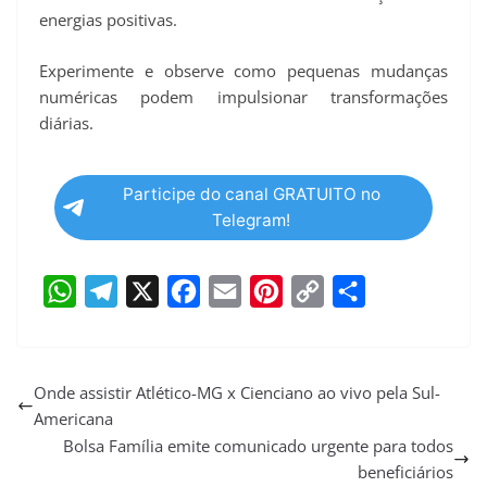
energias positivas.
Experimente e observe como pequenas mudanças
numéricas podem impulsionar transformações
diárias.
Participe do canal GRATUITO no
Telegram!
W
T
X
F
E
P
C
S
h
e
a
m
i
o
h
a
l
c
a
n
p
a
Onde assistir Atlético-MG x Cienciano ao vivo pela Sul-
Americana
t
e
e
i
t
y
r
Bolsa Família emite comunicado urgente para todos
s
g
b
l
e
L
e
beneficiários