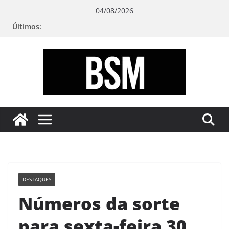
Pular
04/08/2026
para
Últimos:
o
conteúdo
Bugando
sua
Mente
DESTAQUES
Números da sorte
para sexta-feira 30