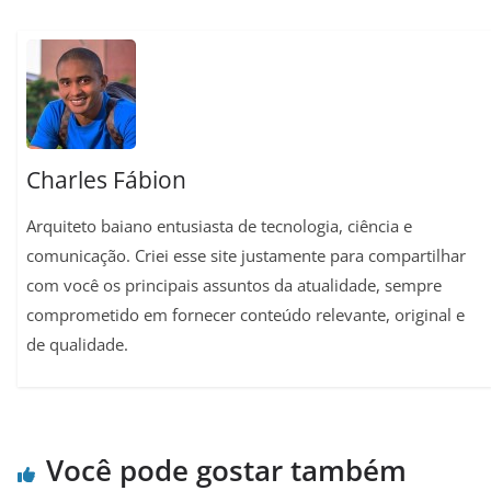
A
r
o
r
i
p
a
o
e
n
p
m
k
s
k
t
Charles Fábion
Arquiteto baiano entusiasta de tecnologia, ciência e
comunicação. Criei esse site justamente para compartilhar
com você os principais assuntos da atualidade, sempre
comprometido em fornecer conteúdo relevante, original e
de qualidade.
Você pode gostar também