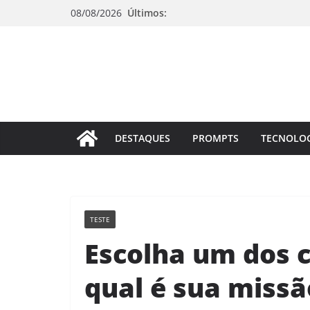
Pular
08/08/2026
Últimos:
para
o
conteúdo
DESTAQUES
PROMPTS
TECNOLO
TESTE
Escolha um dos 
qual é sua missã