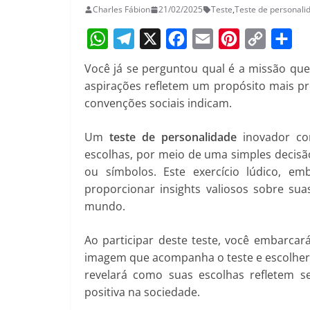
Charles Fábion
21/02/2025
Teste
,
Teste de personali
W
T
X
F
E
P
C
S
Você já se perguntou qual é a missão que
h
e
a
m
i
o
h
aspirações refletem um propósito mais p
a
l
c
a
n
p
a
convenções sociais indicam.
t
e
e
i
t
y
r
Um
teste de personalidade
inovador con
s
g
b
l
e
L
e
escolhas, por meio de uma simples decisã
A
r
o
r
i
ou símbolos. Este exercício lúdico, e
p
a
o
e
n
proporcionar insights valiosos sobre su
p
m
k
s
k
mundo.
t
Ao participar deste teste, você embarca
imagem que acompanha o teste e escolher 
revelará como suas escolhas refletem s
positiva na sociedade.