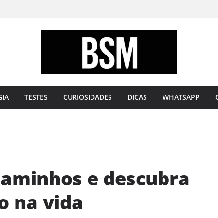
Bugando
sua
Mente
GIA
TESTES
CURIOSIDADES
DICAS
WHATSAPP
caminhos e descubra
o na vida