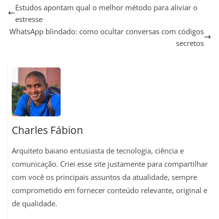
a
l
c
a
n
p
a
Estudos apontam qual o melhor método para aliviar o
estresse
t
e
e
i
t
y
r
WhatsApp blindado: como ocultar conversas com códigos
s
g
b
l
e
L
e
secretos
A
r
o
r
i
p
a
o
e
n
p
m
k
s
k
t
Charles Fábion
Arquiteto baiano entusiasta de tecnologia, ciência e
comunicação. Criei esse site justamente para compartilhar
com você os principais assuntos da atualidade, sempre
comprometido em fornecer conteúdo relevante, original e
de qualidade.