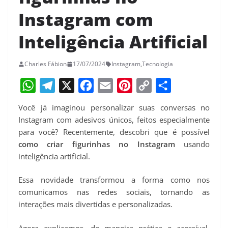
Instagram com
Inteligência Artificial
Charles Fábion
17/07/2024
Instagram
,
Tecnologia
W
T
X
F
E
P
C
S
Você já imaginou personalizar suas conversas no
h
e
a
m
i
o
h
Instagram com adesivos únicos, feitos especialmente
a
l
c
a
n
p
a
para você? Recentemente, descobri que é possível
como criar figurinhas no Instagram
usando
t
e
e
i
t
y
r
inteligência artificial.
s
g
b
l
e
L
e
A
r
o
r
i
Essa novidade transformou a forma como nos
p
a
o
e
n
comunicamos nas redes sociais, tornando as
interações mais divertidas e personalizadas.
p
m
k
s
k
t
Agora explicamos, de maneira prática e acessível,