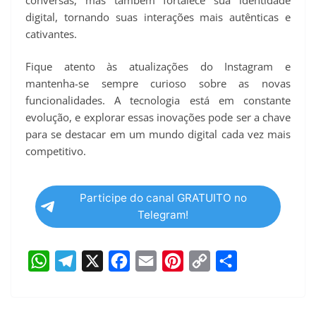
digital, tornando suas interações mais autênticas e
cativantes.
Fique atento às atualizações do Instagram e
mantenha-se sempre curioso sobre as novas
funcionalidades. A tecnologia está em constante
evolução, e explorar essas inovações pode ser a chave
para se destacar em um mundo digital cada vez mais
competitivo.
Participe do canal GRATUITO no
Telegram!
W
T
X
F
E
P
C
S
h
e
a
m
i
o
h