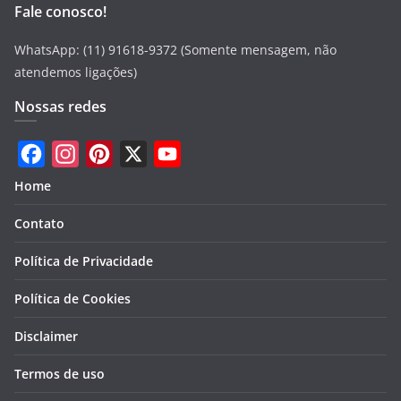
Fale conosco!
WhatsApp: (11) 91618-9372 (Somente mensagem, não
atendemos ligações)
Nossas redes
F
I
P
X
Y
Home
a
n
i
o
Contato
c
s
n
u
e
t
t
T
Política de Privacidade
b
a
e
u
Política de Cookies
o
g
r
b
Disclaimer
o
r
e
e
k
a
s
Termos de uso
m
t