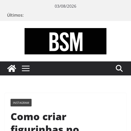
Pular
03/08/2026
para
Últimos:
o
conteúdo
Bugando
sua
Mente
INSTAGRAM
Como criar
figurinhas no