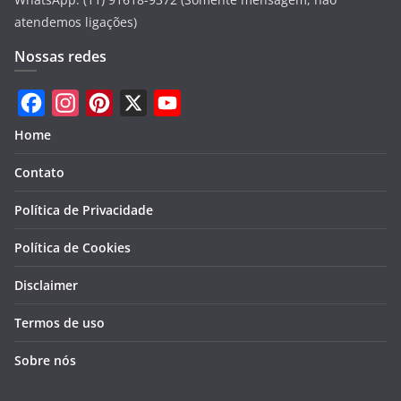
atendemos ligações)
Nossas redes
F
I
P
X
Y
Home
a
n
i
o
Contato
c
s
n
u
e
t
t
T
Política de Privacidade
b
a
e
u
Política de Cookies
o
g
r
b
Disclaimer
o
r
e
e
k
a
s
Termos de uso
m
t
Sobre nós