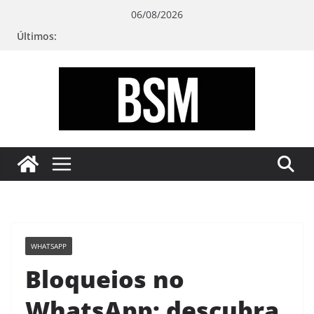
Pular
06/08/2026
para
Últimos:
o
conteúdo
Bugando
sua
Mente
WHATSAPP
Bloqueios no
WhatsApp: descubra