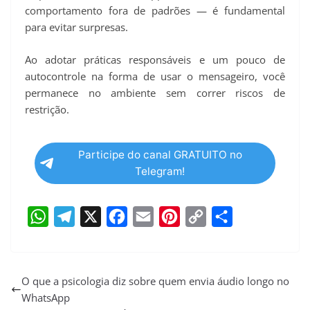
comportamento fora de padrões — é fundamental
para evitar surpresas.
Ao adotar práticas responsáveis e um pouco de
autocontrole na forma de usar o mensageiro, você
permanece no ambiente sem correr riscos de
restrição.
Participe do canal GRATUITO no
Telegram!
W
T
X
F
E
P
C
S
h
e
a
m
i
o
h
a
l
c
a
n
p
a
O que a psicologia diz sobre quem envia áudio longo no
WhatsApp
t
e
e
i
t
y
r