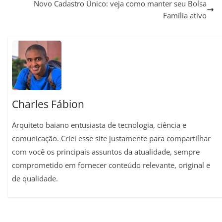
Novo Cadastro Único: veja como manter seu Bolsa
s
g
b
l
e
L
e
Família ativo
A
r
o
r
i
p
a
o
e
n
p
m
k
s
k
t
Charles Fábion
Arquiteto baiano entusiasta de tecnologia, ciência e
comunicação. Criei esse site justamente para compartilhar
com você os principais assuntos da atualidade, sempre
comprometido em fornecer conteúdo relevante, original e
de qualidade.