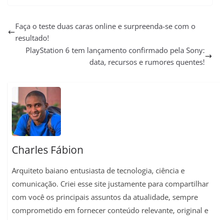
h
e
a
m
i
o
h
a
l
c
a
n
p
a
Faça o teste duas caras online e surpreenda-se com o
resultado!
t
e
e
i
t
y
r
PlayStation 6 tem lançamento confirmado pela Sony:
s
g
b
l
e
L
e
data, recursos e rumores quentes!
A
r
o
r
i
p
a
o
e
n
p
m
k
s
k
t
Charles Fábion
Arquiteto baiano entusiasta de tecnologia, ciência e
comunicação. Criei esse site justamente para compartilhar
com você os principais assuntos da atualidade, sempre
comprometido em fornecer conteúdo relevante, original e