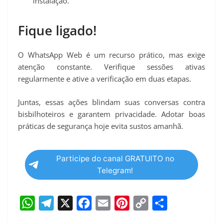
instalação.
Fique ligado!
O WhatsApp Web é um recurso prático, mas exige
atenção constante. Verifique sessões ativas
regularmente e ative a verificação em duas etapas.
Juntas, essas ações blindam suas conversas contra
bisbilhoteiros e garantem privacidade. Adotar boas
práticas de segurança hoje evita sustos amanhã.
Participe do canal GRATUITO no
Telegram!
W
T
X
F
E
P
C
S