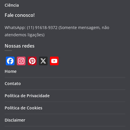
Ciência
Fale conosco!
WhatsApp: (11) 91618-9372 (Somente mensagem, não
atendemos ligações)
Nossas redes
F
I
P
X
Y
Home
a
n
i
o
Contato
c
s
n
u
e
t
t
T
Política de Privacidade
b
a
e
u
Política de Cookies
o
g
r
b
Disclaimer
o
r
e
e