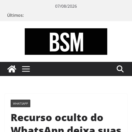
Pular
07/08/2026
para
Últimos:
o
conteúdo
Bugando
sua
Mente
WHATSAPP
Recurso oculto do
WhatsApp deixa suas