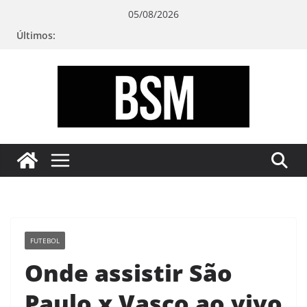
Pular
05/08/2026
para
Últimos:
o
conteúdo
Bugando
sua
Mente
FUTEBOL
Onde assistir São
Paulo x Vasco ao vivo