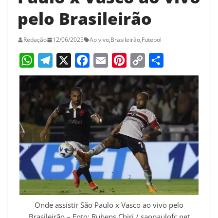
pelo Brasileirão
Redação
12/06/2025
Ao vivo
,
Brasileirão
,
Futebol
W
T
X
F
E
P
C
S
h
e
a
m
i
o
h
a
l
c
a
n
p
a
t
e
e
i
t
y
r
s
g
b
l
e
L
e
A
r
o
r
i
p
a
o
e
n
p
m
k
s
k
t
Onde assistir São Paulo x Vasco ao vivo pelo
Brasileirão – Foto: Rubens Chiri / saopaulofc.net