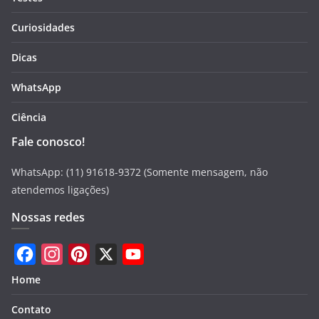
Curiosidades
Dicas
WhatsApp
Ciência
Fale conosco!
WhatsApp: (11) 91618-9372 (Somente mensagem, não
atendemos ligações)
Nossas redes
F
I
P
X
Y
Home
a
n
i
o
Contato
c
s
n
u