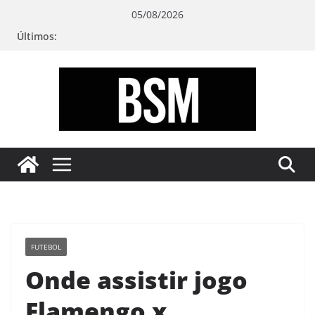
Pular
05/08/2026
para
Últimos:
o
conteúdo
Bugando
sua
Mente
FUTEBOL
Onde assistir jogo
Flamengo x