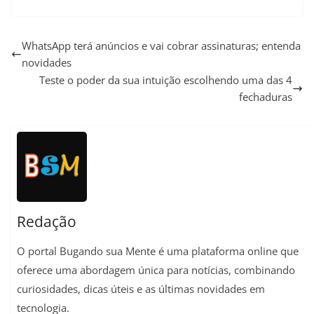
W
T
X
F
E
P
C
S
h
e
a
m
i
o
h
a
l
c
a
n
p
a
WhatsApp terá anúncios e vai cobrar assinaturas; entenda
novidades
t
e
e
i
t
y
r
Teste o poder da sua intuição escolhendo uma das 4
s
g
b
l
e
L
e
fechaduras
A
r
o
r
i
p
a
o
e
n
p
m
k
s
k
t
Redação
O portal Bugando sua Mente é uma plataforma online que
oferece uma abordagem única para notícias, combinando
curiosidades, dicas úteis e as últimas novidades em
tecnologia.