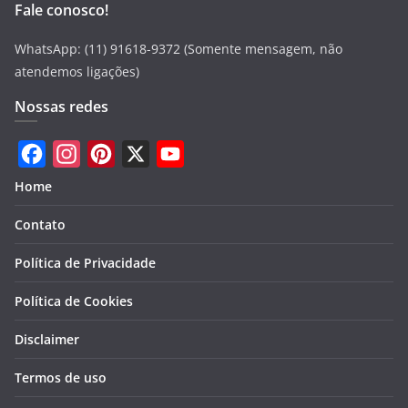
Fale conosco!
WhatsApp: (11) 91618-9372 (Somente mensagem, não
atendemos ligações)
Nossas redes
F
I
P
X
Y
Home
a
n
i
o
Contato
c
s
n
u
e
t
t
T
Política de Privacidade
b
a
e
u
Política de Cookies
o
g
r
b
Disclaimer
o
r
e
e
k
a
s
Termos de uso
m
t