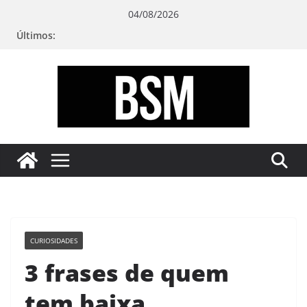
Pular
04/08/2026
para
Últimos:
o
conteúdo
Bugando
sua
Mente
CURIOSIDADES
3 frases de quem
tem baixa