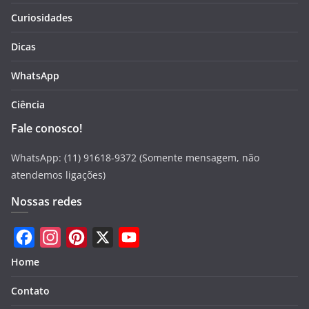
Curiosidades
Dicas
WhatsApp
Ciência
Fale conosco!
WhatsApp: (11) 91618-9372 (Somente mensagem, não
atendemos ligações)
Nossas redes
F
I
P
X
Y
Home
a
n
i
o
Contato
c
s
n
u