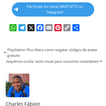
Participe do canal GRATUITO no
Telegram!
W
T
X
F
E
P
C
S
h
e
a
m
i
o
h
a
l
c
a
n
p
a
PlayStation Plus libera como resgatar códigos de avatar
gratuito
t
e
e
i
t
y
r
Sequência oculta: teste visual para raciocínio instantâneo
s
g
b
l
e
L
e
A
r
o
r
i
p
a
o
e
n
p
m
k
s
k
t
Charles Fábion