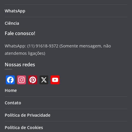
WhatsApp
Ciência
Fale conosco!
WhatsApp: (11) 91618-9372 (Somente mensagem, não
atendemos ligações)
Nossas redes
F
I
P
X
Y
Home
a
n
i
o
Contato
c
s
n
u
e
t
t
T
Política de Privacidade
b
a
e
u
Política de Cookies