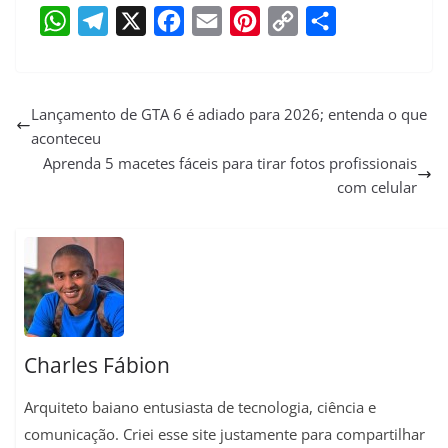
W
T
X
F
E
P
C
S
h
e
a
m
i
o
h
a
l
c
a
n
p
a
Lançamento de GTA 6 é adiado para 2026; entenda o que
aconteceu
t
e
e
i
t
y
r
Aprenda 5 macetes fáceis para tirar fotos profissionais
s
g
b
l
e
L
e
com celular
A
r
o
r
i
p
a
o
e
n
p
m
k
s
k
t
Charles Fábion
Arquiteto baiano entusiasta de tecnologia, ciência e
comunicação. Criei esse site justamente para compartilhar