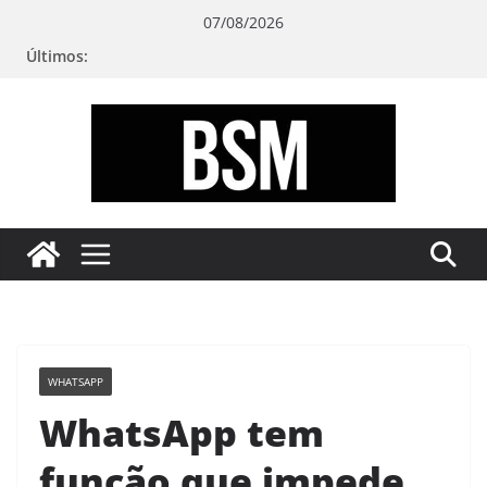
Pular
07/08/2026
para
Últimos:
o
conteúdo
Bugando
sua
Mente
WHATSAPP
WhatsApp tem
função que impede