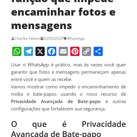
encaminhar fotos e
mensagens
Charles Fábion
02/05/2025
WhatsApp
W
T
X
F
E
P
C
S
Usar o WhatsApp é prático, mas às vezes você quer
h
e
a
m
i
o
h
garantir que fotos e mensagens permaneçam apenas
a
l
c
a
n
p
a
entre você e quem as recebe.
Vamos mostrar como impedir o encaminhamento de
t
e
e
i
t
y
r
mídia e bate-papos usando o novo recurso de
s
g
b
l
e
L
e
Privacidade Avançada de Bate-papo
e outras
A
r
o
r
i
configurações que fortalecem sua segurança.
p
a
o
e
n
O que é Privacidade
p
m
k
s
k
Avançada de Bate-papo
t