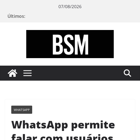
Pular
07/08/2026
para
Últimos:
o
conteúdo
Bugando
sua
Mente
WHATSAPP
WhatsApp permite
falar com usuários