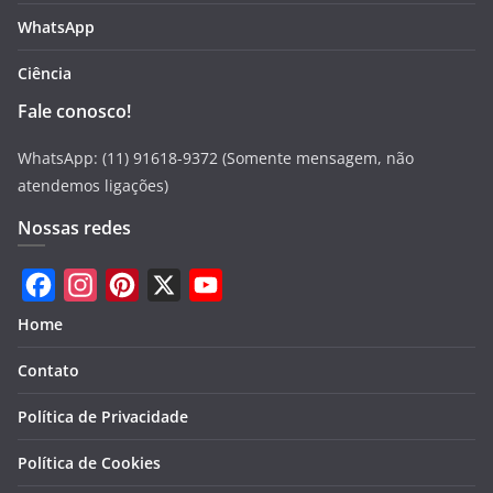
WhatsApp
Ciência
Fale conosco!
WhatsApp: (11) 91618-9372 (Somente mensagem, não
atendemos ligações)
Nossas redes
F
I
P
X
Y
Home
a
n
i
o
Contato
c
s
n
u
e
t
t
T
Política de Privacidade
b
a
e
u
Política de Cookies
o
g
r
b