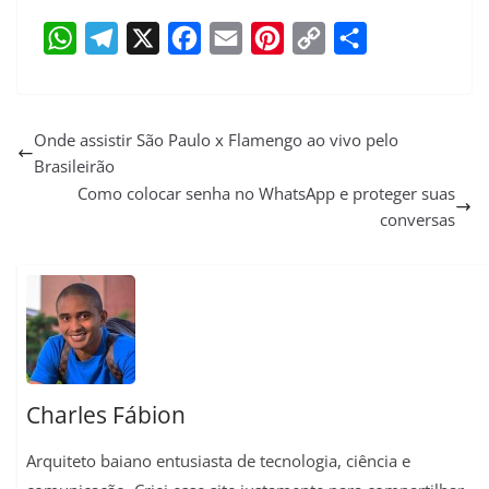
W
T
X
F
E
P
C
S
h
e
a
m
i
o
h
a
l
c
a
n
p
a
Onde assistir São Paulo x Flamengo ao vivo pelo
Brasileirão
t
e
e
i
t
y
r
Como colocar senha no WhatsApp e proteger suas
s
g
b
l
e
L
e
conversas
A
r
o
r
i
p
a
o
e
n
p
m
k
s
k
t
Charles Fábion
Arquiteto baiano entusiasta de tecnologia, ciência e