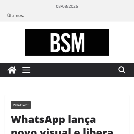
Pular
08/08/2026
para
Últimos:
o
conteúdo
Bugando
sua
Mente
WHATSAPP
WhatsApp lança
novo visual e libera