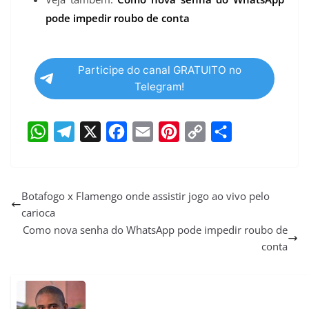
pode impedir roubo de conta
Participe do canal GRATUITO no
Telegram!
W
T
X
F
E
P
C
S
h
e
a
m
i
o
h
a
l
c
a
n
p
a
Botafogo x Flamengo onde assistir jogo ao vivo pelo
carioca
t
e
e
i
t
y
r
Como nova senha do WhatsApp pode impedir roubo de
s
g
b
l
e
L
e
conta
A
r
o
r
i
p
a
o
e
n
p
m
k
s
k