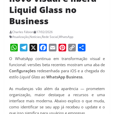
Liquid Glass no
Business
Charles Fábion
17/02/2026
Atualização
,
Notícias
,
Rede Social
,
WhatsApp
W
T
X
F
E
P
C
S
O WhatsApp continua em transformação visual e
h
e
a
m
i
o
h
funcional: versões beta recentes mostram uma aba de
a
l
c
a
n
p
a
Configurações
redesenhada para iOS e a chegada do
estilo
Liquid Glass
ao
WhatsApp Business
.
t
e
e
i
t
y
r
s
g
b
l
e
L
e
As mudanças vão além da aparência — prometem
A
r
o
r
i
organização, maior destaque a recursos e uma
p
a
o
e
n
interface mais moderna. Abaixo explico o que muda,
como identificar se seu app já recebeu o update e o
p
m
k
s
k
que isso significa para usuários e empresas.