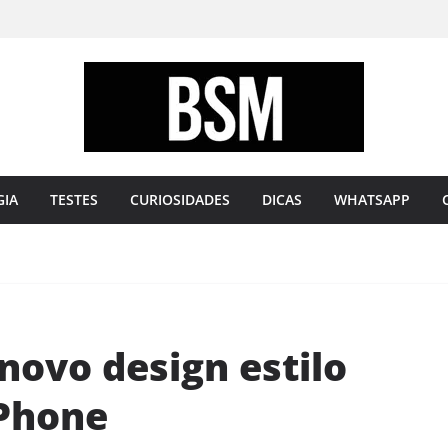
Bugando
sua
Mente
GIA
TESTES
CURIOSIDADES
DICAS
WHATSAPP
novo design estilo
iPhone