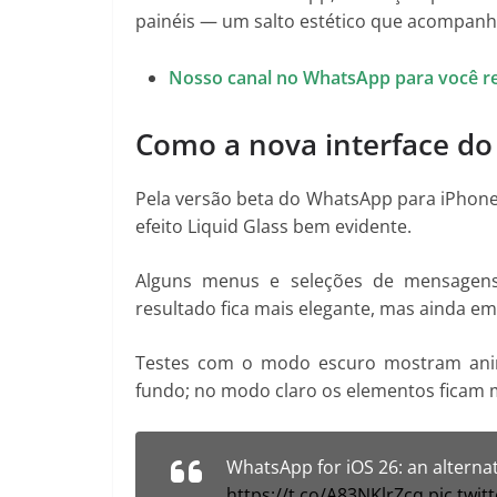
painéis — um salto estético que acompanh
Nosso canal no WhatsApp para você r
Como a nova interface d
Pela versão beta do WhatsApp para iPhone é
efeito Liquid Glass bem evidente.
Alguns menus e seleções de mensage
resultado fica mais elegante, mas ainda em
Testes com o modo escuro mostram ani
fundo; no modo claro os elementos ficam m
WhatsApp for iOS 26: an alternat
https://t.co/A83NKlrZcq
pic.twi