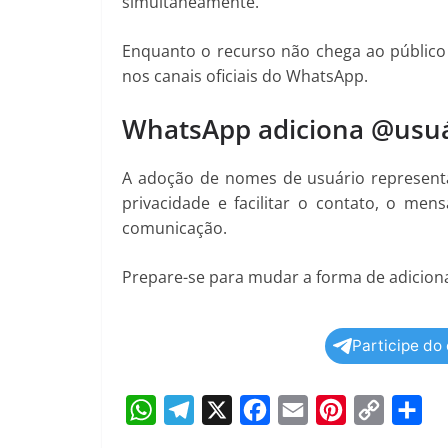
simultaneamente.
Enquanto o recurso não chega ao público ge
nos canais oficiais do WhatsApp.
WhatsApp adiciona @usuár
A adoção de nomes de usuário representa
privacidade e facilitar o contato, o me
comunicação.
Prepare-se para mudar a forma de adiciona
Participe do
W
T
X
F
E
P
C
S