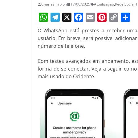
Charles Fábion
17/06/2025
Atualização
,
Rede Social
,
T
W
T
X
F
E
P
C
S
O WhatsApp está prestes a receber uma
h
e
a
m
i
o
h
usuário. Em breve, será possível adicion
a
l
c
a
n
p
a
número de telefone.
t
e
e
i
t
y
r
Com testes avançados em andamento, essa
s
g
b
l
e
L
e
forma de se conectar. Veja a seguir com
A
r
o
r
i
mais usado do Ocidente.
p
a
o
e
n
p
m
k
s
k
t