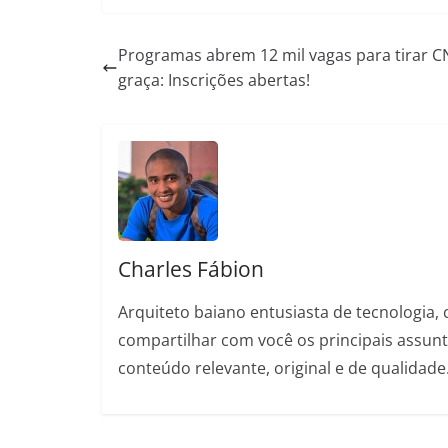
h
e
a
m
i
o
h
a
l
c
a
n
p
a
Programas abrem 12 mil vagas para tirar 
graça: Inscrições abertas!
t
e
e
i
t
y
r
s
g
b
l
e
L
e
A
r
o
r
i
p
a
o
e
n
p
m
k
s
k
t
Charles Fábion
Arquiteto baiano entusiasta de tecnologia, 
compartilhar com você os principais assu
conteúdo relevante, original e de qualidade