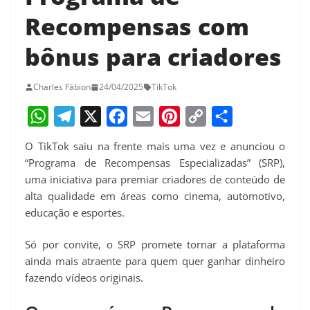
Recompensas com
bônus para criadores
Charles Fábion
24/04/2025
TikTok
W
T
X
F
E
P
C
S
O TikTok saiu na frente mais uma vez e anunciou o
h
e
a
m
i
o
h
“Programa de Recompensas Especializadas” (SRP),
a
l
c
a
n
p
a
uma iniciativa para premiar criadores de conteúdo de
alta qualidade em áreas como cinema, automotivo,
t
e
e
i
t
y
r
educação e esportes.
s
g
b
l
e
L
e
A
r
o
r
i
Só por convite, o SRP promete tornar a plataforma
p
a
o
e
n
ainda mais atraente para quem quer ganhar dinheiro
fazendo vídeos originais.
p
m
k
s
k
t