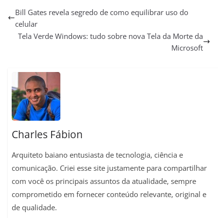
a
l
c
a
n
p
a
Bill Gates revela segredo de como equilibrar uso do
celular
t
e
e
i
t
y
r
Tela Verde Windows: tudo sobre nova Tela da Morte da
s
g
b
l
e
L
e
Microsoft
A
r
o
r
i
p
a
o
e
n
p
m
k
s
k
t
Charles Fábion
Arquiteto baiano entusiasta de tecnologia, ciência e
comunicação. Criei esse site justamente para compartilhar
com você os principais assuntos da atualidade, sempre
comprometido em fornecer conteúdo relevante, original e
de qualidade.