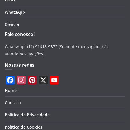
WhatsApp
Ciência
Fale conosco!
WhatsApp: (11) 91618-9372 (Somente mensagem, não
atendemos ligações)
Nossas redes
F
I
P
X
Y
Home
a
n
i
o
Contato
c
s
n
u
e
t
t
T
Política de Privacidade
b
a
e
u
Política de Cookies