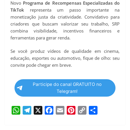
Novo
Programa de Recompensas Especializadas do
TikTok
representa um passo importante na
monetização justa da criatividade. Convidativo para
criadores que buscam valorizar seu trabalho, SRP
combina visibilidade, incentivos financeiros e
ferramentas para gerar renda.
Se você produz vídeos de qualidade em cinema,
educação, esportes ou automotivo, fique de olho: seu
convite pode chegar em breve.
Participe do canal GRATUITO no
Telegram!
W
T
X
F
E
P
C
S
h
e
a
m
i
o
h