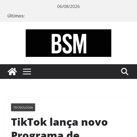
Pular
06/08/2026
para
Últimos:
o
conteúdo
Bugando
sua
Mente
TECNOLOGIA
TikTok lança novo
Programa de