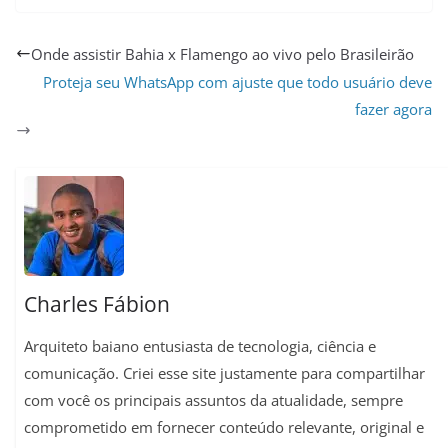
h
e
a
m
i
o
h
a
l
c
a
n
p
a
Onde assistir Bahia x Flamengo ao vivo pelo Brasileirão
t
e
e
i
t
y
r
Proteja seu WhatsApp com ajuste que todo usuário deve
fazer agora
s
g
b
l
e
L
e
A
r
o
r
i
p
a
o
e
n
p
m
k
s
k
t
Charles Fábion
Arquiteto baiano entusiasta de tecnologia, ciência e
comunicação. Criei esse site justamente para compartilhar
com você os principais assuntos da atualidade, sempre
comprometido em fornecer conteúdo relevante, original e