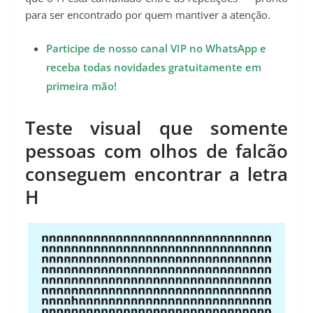
p
m
k
s
k
para ser encontrado por quem mantiver a atenção.
t
Participe de nosso canal VIP no WhatsApp e
receba todas novidades gratuitamente em
primeira mão!
Teste visual que somente
pessoas com olhos de falcão
conseguem encontrar a letra
H