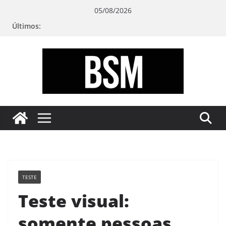
Pular
05/08/2026
para
Últimos:
o
conteúdo
Bugando
sua
Mente
TESTE
Teste visual:
somente pessoas