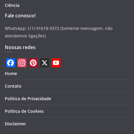
Ciência
Fale conosco!
WhatsApp: (11) 91618-9372 (Somente mensagem, não
atendemos ligações)
Nossas redes
F
I
P
X
Y
Home
a
n
i
o
Contato
c
s
n
u
e
t
t
T
Política de Privacidade
b
a
e
u
Política de Cookies
o
g
r
b
Disclaimer
o
r
e
e