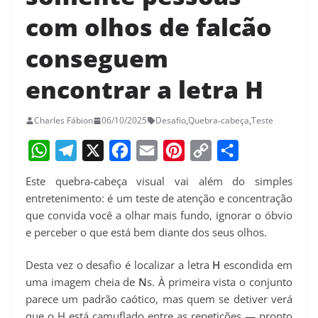
com olhos de falcão
conseguem
encontrar a letra H
Charles Fábion
06/10/2025
Desafio
,
Quebra‑cabeça
,
Teste
W
T
X
F
E
P
C
S
Este quebra-cabeça visual vai além do simples
h
e
a
m
i
o
h
entretenimento: é um teste de atenção e concentração
a
l
c
a
n
p
a
que convida você a olhar mais fundo, ignorar o óbvio
e perceber o que está bem diante dos seus olhos.
t
e
e
i
t
y
r
s
g
b
l
e
L
e
Desta vez o desafio é localizar a letra
H
escondida em
A
r
o
r
i
uma imagem cheia de
N
s. À primeira vista o conjunto
p
a
o
e
n
parece um padrão caótico, mas quem se detiver verá
que o H está camuflado entre as repetições — pronto