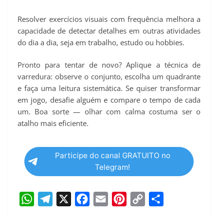
Resolver exercícios visuais com frequência melhora a
capacidade de detectar detalhes em outras atividades
do dia a dia, seja em trabalho, estudo ou hobbies.
Pronto para tentar de novo? Aplique a técnica de
varredura: observe o conjunto, escolha um quadrante
e faça uma leitura sistemática. Se quiser transformar
em jogo, desafie alguém e compare o tempo de cada
um. Boa sorte — olhar com calma costuma ser o
atalho mais eficiente.
Participe do canal GRATUITO no
Telegram!
W
T
X
F
E
P
C
S