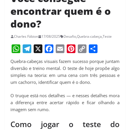
encontrar quem é o
dono?
Charles Fábion
17/08/2025
Desafio
,
Quebra‑cabeça
,
Teste
W
T
X
F
E
P
C
S
Quebra-cabeças visuais fazem sucesso porque juntam
h
e
a
m
i
o
h
diversão e treino mental. O teste de hoje propõe algo
a
l
c
a
n
p
a
simples na teoria: em uma cena com três pessoas e
um cachorro, identificar quem é o dono.
t
e
e
i
t
y
r
s
g
b
l
e
L
e
O truque está nos detalhes — e nesses detalhes mora
A
r
o
r
i
a diferença entre acertar rápido e ficar olhando a
p
a
o
e
n
imagem sem rumo.
p
m
k
s
k
Como jogar o teste do
t