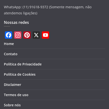
WhatsApp: (11) 91618-9372 (Somente mensagem, não
atendemos ligações)
Nossas redes
F
I
P
X
Y
Home
a
n
i
o
Contato
c
s
n
u
e
t
t
T
Política de Privacidade
b
a
e
u
Política de Cookies
o
g
r
b
Disclaimer
o
r
e
e
k
a
s
Termos de uso
m
t
Sobre nós