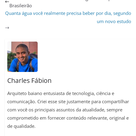
Brasileirão
t
e
e
i
t
y
r
Quanta água você realmente precisa beber por dia, segundo
s
g
b
l
e
L
e
um novo estudo
A
r
o
r
i
p
a
o
e
n
p
m
k
s
k
t
Charles Fábion
Arquiteto baiano entusiasta de tecnologia, ciência e
comunicação. Criei esse site justamente para compartilhar
com você os principais assuntos da atualidade, sempre
comprometido em fornecer conteúdo relevante, original e
de qualidade.