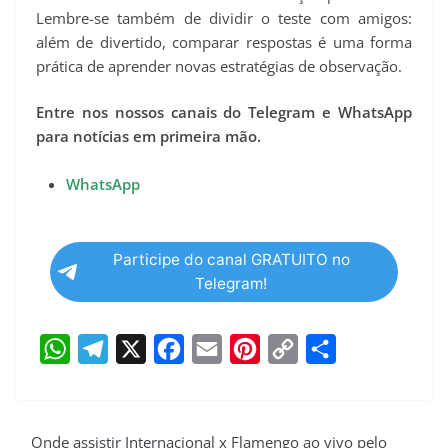
Lembre-se também de dividir o teste com amigos:
além de divertido, comparar respostas é uma forma
prática de aprender novas estratégias de observação.
Entre nos nossos canais do Telegram e WhatsApp
para notícias em primeira mão.
WhatsApp
Participe do canal GRATUITO no
Telegram!
W
T
X
F
E
P
C
S
h
e
a
m
i
o
h
a
l
c
a
n
p
a
Onde assistir Internacional x Flamengo ao vivo pelo