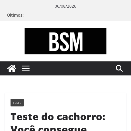
Pular
06/08/2026
para
Últimos:
o
conteúdo
Bugando
sua
Mente
TESTE
Teste do cachorro:
Você consegue