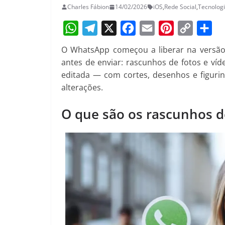
Charles Fábion
14/02/2026
iOS
,
Rede Social
,
Tecnolog
W
T
X
F
E
P
C
S
O WhatsApp começou a liberar na versão 
h
e
a
m
i
o
h
antes de enviar: rascunhos de fotos e ví
a
l
c
a
n
p
a
editada — com cortes, desenhos e figuri
alterações.
t
e
e
i
t
y
r
s
g
b
l
e
L
e
O que são os rascunhos 
A
r
o
r
i
p
a
o
e
n
p
m
k
s
k
t