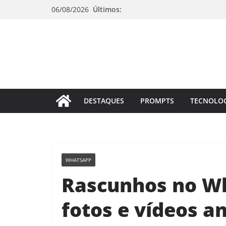
Pular
06/08/2026
Últimos:
para
o
conteúdo
DESTAQUES
PROMPTS
TECNOLO
WHATSAPP
Rascunhos no W
fotos e vídeos a