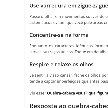
Use varredura em zigue‑zagu
Passe o olhar em movimentos suaves de ci
sistemáticos evitam que você pule áreas crí
Concentre‑se na forma
Enquanto os caracteres idênticos formam
curvas ou traços únicos. Foque em detalh
Respire e relaxe os olhos
Se sentir a visão cansar, feche os olhos 
tende a captar imperfeições que antes pa
Viu esse?
Quebra-cabeça visual: qual figur
Resposta ao quebra‑cabeç