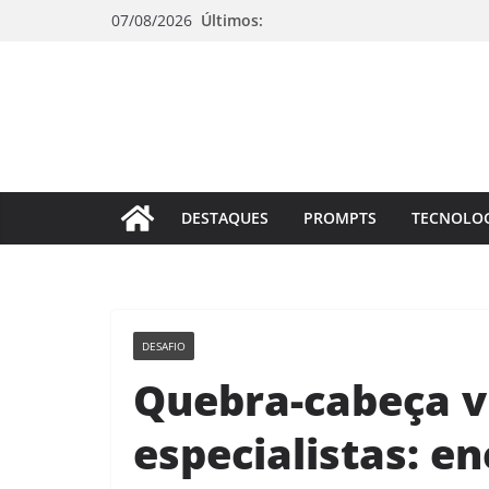
Pular
07/08/2026
Últimos:
para
o
conteúdo
DESTAQUES
PROMPTS
TECNOLO
DESAFIO
Quebra-cabeça v
especialistas: en