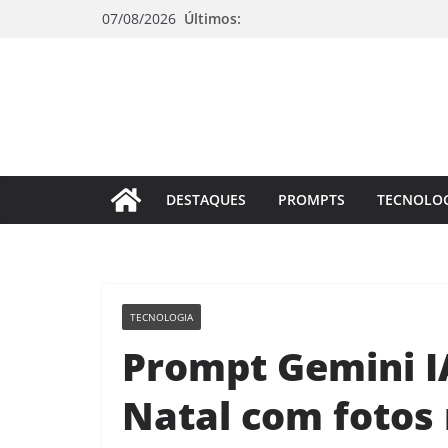
Pular
07/08/2026
Últimos:
para
o
conteúdo
DESTAQUES
PROMPTS
TECNOLO
TECNOLOGIA
Prompt Gemini IA
Natal com fotos 