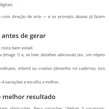
igitais.
o com direção de arte — e os prompts abaixo já fazem
 antes de gerar
rosto bem visível.
(Image 1) e, se tiver detalhes adicionais (ex.: um objeto
andinavo, infantil ou criativo (desenho no caderno). Isso
–4 variações e escolha a melhor.
o melhor resultado
m obstruções. Peça variações: “deliver 3 variations: