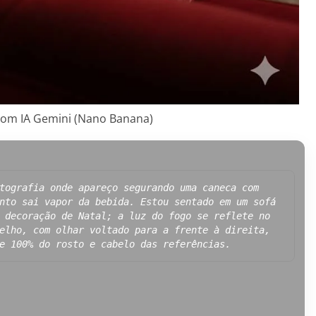
com IA Gemini (Nano Banana)
tografia onde apareço segurando uma caneca com 
nto sai vapor da bebida. Estou sentado em um sofá 
 decoração de Natal; a luz do fogo se reflete no 
elho, com olhar voltado para a frente à direita, 
e 100% do rosto e cabelo das referências.