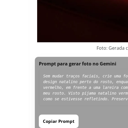
Foto: Gerada 
Prompt para gerar foto no Gemini
Sem mudar traços faciais, crie uma fo
design natalino perto do rosto, enqua
vermelho, em frente a uma lareira com
meu rosto. Visto pijama natalino verm
como se estivesse refletindo. Preserv
Copiar Prompt