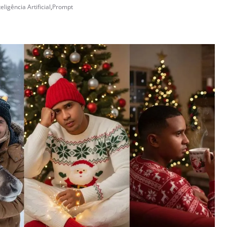
teligência Artificial
,
Prompt