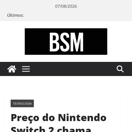
Pular
07/08/2026
para
Últimos:
o
conteúdo
Bugando
sua
Mente
TECNOLOGIA
Preço do Nintendo
Switch 2 chama