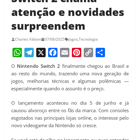
atenção e novidades
surpreendem
Charles Fábion
07/06/2025
Jogos
,
Tecnologia
W
T
X
F
E
P
C
S
O
Nintendo Switch 2
finalmente chegou ao Brasil e
h
e
a
m
i
o
h
ao resto do mundo, trazendo uma nova geração de
a
l
c
a
n
p
a
jogos, melhorias técnicas e algumas polêmicas —
especialmente quando o assunto é o preço.
t
e
e
i
t
y
r
s
g
b
l
e
L
e
O lançamento aconteceu no dia 5 de junho e já
A
r
o
r
i
causou alvoroço entre os fãs da marca. Com consoles
p
a
o
e
n
esgotados nas principais lojas online, o interesse pelo
novo videogame da Nintendo só cresce.
p
m
k
s
k
t
Se você está de olho no lançamento ou quer entender