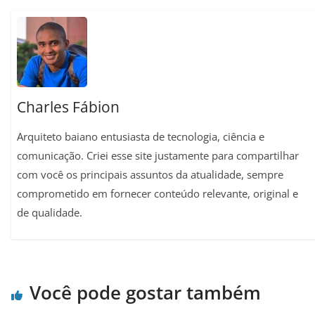
p
a
o
e
n
p
m
k
s
k
t
Charles Fábion
Arquiteto baiano entusiasta de tecnologia, ciência e
comunicação. Criei esse site justamente para compartilhar
com você os principais assuntos da atualidade, sempre
comprometido em fornecer conteúdo relevante, original e
de qualidade.
Você pode gostar também