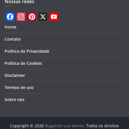
Nossas redes
F
I
P
X
Y
Home
a
n
i
o
Contato
c
s
n
u
e
t
t
T
Política de Privacidade
b
a
e
u
Política de Cookies
o
g
r
b
Disclaimer
o
r
e
e
k
a
s
Termos de uso
m
t
Sobre nós
Copyright © 2026
Bugando sua Mente
. Todos os direitos