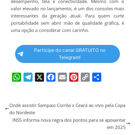
desempenho, tela e conectividade. Mesmo com o
valor elevado no lançamento, é um dos consoles mais
interessantes da geração atual. Para quem curte
portabilidade sem abrir mão de qualidade gráfica, é
uma opção a considerar com carinho.
Participe do canal GRATUITO no
Telegram!
W
T
X
F
E
P
C
S
h
e
a
m
i
o
h
a
l
c
a
n
p
a
Onde assistir Sampaio Corrêa x Ceará ao vivo pela Copa
do Nordeste
t
e
e
i
t
y
r
INSS informa nova regra dos pontos para se aposentar
s
g
b
l
e
L
e
em 2025
A
r
o
r
i