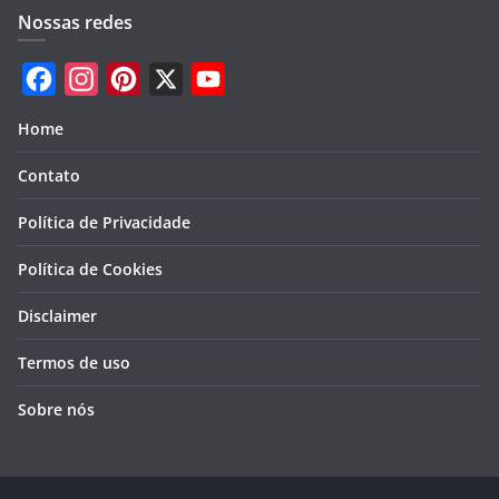
Nossas redes
F
I
P
X
Y
a
n
i
o
Home
c
s
n
u
Contato
e
t
t
T
b
a
e
u
Política de Privacidade
o
g
r
b
Política de Cookies
o
r
e
e
k
a
s
Disclaimer
m
t
Termos de uso
Sobre nós