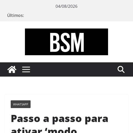
Pular
04/08/2026
para
Últimos:
o
conteúdo
Bugando
sua
Mente
WHATSAPP
Passo a passo para
ativar ‘modo