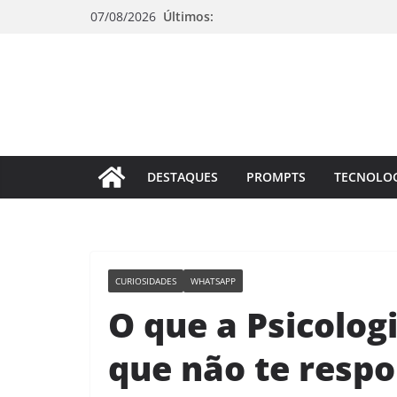
Pular
07/08/2026
Últimos:
para
o
conteúdo
DESTAQUES
PROMPTS
TECNOLO
CURIOSIDADES
WHATSAPP
O que a Psicolog
que não te resp