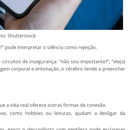
to: Shutterstock
” pode interpretar o silêncio como rejeição.
circuitos de insegurança: “não sou importante?”, “ele(a)
agem corporal e entonação, o cérebro tende a preencher
ue a vida real oferece outras formas de conexão.
tivas, como hobbies ou leituras, ajudam a desligar da
as, expor o desconforto com gentileza pode esclarecer