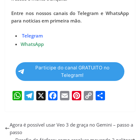
Entre nos nossos canais do Telegram e WhatsApp
para notícias em primeira mão.
Telegram
WhatsApp
Participe do canal GRATUITO no
Telegram!
W
T
X
F
E
P
C
S
h
e
a
m
i
o
h
a
l
c
a
n
p
a
Agora é possível usar Veo 3 de graça no Gemini – passo a
passo
t
e
e
i
t
y
r
Desafio do fósforo: como resolver movendo 2 palitos