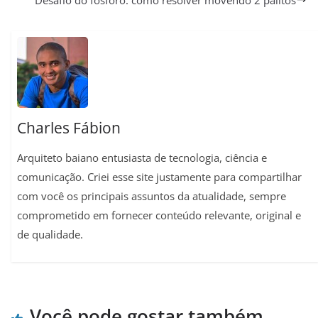
s
g
b
l
e
L
e
A
r
o
r
i
p
a
o
e
n
p
m
k
s
k
t
Charles Fábion
Arquiteto baiano entusiasta de tecnologia, ciência e
comunicação. Criei esse site justamente para compartilhar
com você os principais assuntos da atualidade, sempre
comprometido em fornecer conteúdo relevante, original e
de qualidade.
Você pode gostar também