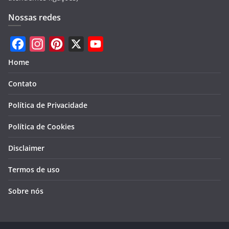
Nossas redes
F
I
P
X
Y
Home
a
n
i
o
Contato
c
s
n
u
e
t
t
T
Política de Privacidade
b
a
e
u
Política de Cookies
o
g
r
b
Disclaimer
o
r
e
e
k
a
s
Termos de uso
m
t
Sobre nós