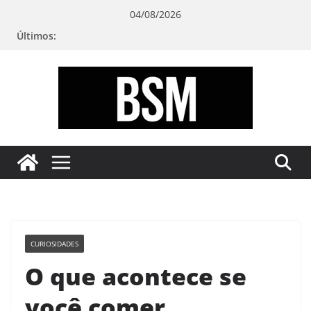
Pular
04/08/2026
para
Últimos:
o
conteúdo
Bugando
sua
Mente
CURIOSIDADES
O que acontece se
você comer