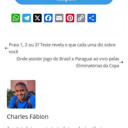
W
T
X
F
E
P
C
S
h
e
a
m
i
o
h
a
l
c
a
n
p
a
Praia 1, 2 ou 3? Teste revela o que cada uma diz sobre
você
t
e
e
i
t
y
r
Onde assistir jogo do Brasil x Paraguai ao vivo pelas
s
g
b
l
e
L
e
Eliminatórias da Copa
A
r
o
r
i
p
a
o
e
n
p
m
k
s
k
t
Charles Fábion