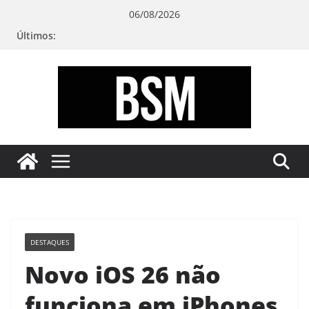
Pular
06/08/2026
para
Últimos:
o
conteúdo
Bugando
sua
Mente
DESTAQUES
Novo iOS 26 não
funciona em iPhones