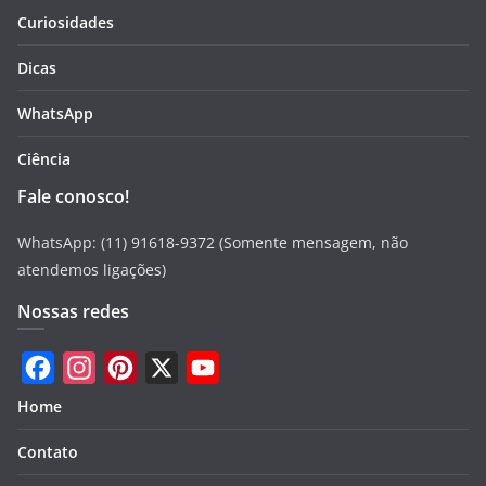
Curiosidades
Dicas
WhatsApp
Ciência
Fale conosco!
WhatsApp: (11) 91618-9372 (Somente mensagem, não
atendemos ligações)
Nossas redes
F
I
P
X
Y
Home
a
n
i
o
Contato
c
s
n
u