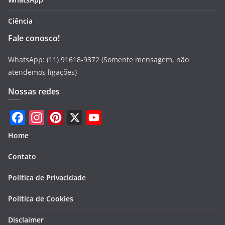
Ciência
Fale conosco!
WhatsApp: (11) 91618-9372 (Somente mensagem, não
atendemos ligações)
Nossas redes
F
I
P
X
Y
Home
a
n
i
o
Contato
c
s
n
u
e
t
t
T
Política de Privacidade
b
a
e
u
Política de Cookies
o
g
r
b
Disclaimer
o
r
e
e