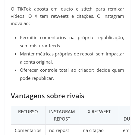
O TikTok aposta em dueto e stitch para remixar
vídeos. O X tem retweets e citações. O Instagram
inova ao:
Permitir comentários na própria republicação,
sem misturar feeds.
Manter métricas próprias de repost, sem impactar
a conta original.
Oferecer controle total ao criador: decide quem
pode republicar.
Vantagens sobre rivais
RECURSO
INSTAGRAM
X RETWEET
T
REPOST
DUET
Comentários
no repost
na citação
em ví