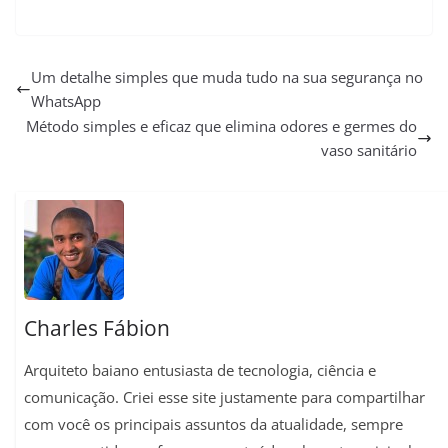
W
T
X
F
E
P
C
S
h
e
a
m
i
o
h
a
l
c
a
n
p
a
Um detalhe simples que muda tudo na sua segurança no
WhatsApp
t
e
e
i
t
y
r
Método simples e eficaz que elimina odores e germes do
s
g
b
l
e
L
e
vaso sanitário
A
r
o
r
i
p
a
o
e
n
p
m
k
s
k
t
Charles Fábion
Arquiteto baiano entusiasta de tecnologia, ciência e
comunicação. Criei esse site justamente para compartilhar
com você os principais assuntos da atualidade, sempre