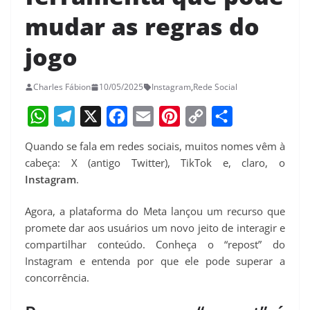
mudar as regras do
jogo
Charles Fábion
10/05/2025
Instagram
,
Rede Social
W
T
X
F
E
P
C
S
Quando se fala em redes sociais, muitos nomes vêm à
h
e
a
m
i
o
h
cabeça: X (antigo Twitter), TikTok e, claro, o
a
l
c
a
n
p
a
Instagram
.
t
e
e
i
t
y
r
Agora, a plataforma do Meta lançou um recurso que
s
g
b
l
e
L
e
promete dar aos usuários um novo jeito de interagir e
A
r
o
r
i
compartilhar conteúdo. Conheça o “repost” do
p
a
o
e
n
Instagram e entenda por que ele pode superar a
concorrência.
p
m
k
s
k
t