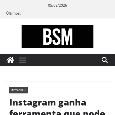
Pular
05/08/2026
para
Últimos:
o
conteúdo
Bugando
sua
Mente
INSTAGRAM
Instagram ganha
ferramenta que pode