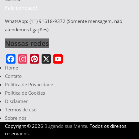
Fale conosco!
WhatsApp: (11) 91618-9372 (Somente mensagem, não
atendemos ligações)
Nossas redes
Home
F
I
P
X
Y
Contato
a
n
i
o
Política de Privacidade
c
s
n
u
Política de Cookies
e
t
t
T
Disclaimer
b
a
e
u
Termos de uso
o
g
r
b
Sobre nós
o
r
e
e
Copyright © 2026
Bugando sua Mente
. Todos os direitos
k
a
s
reservados.