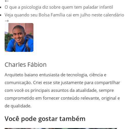
h
e
a
m
i
o
h
O que a psicologia diz sobre quem tem paladar infantil
a
l
c
a
n
p
a
Veja quando seu Bolsa Família cai em julho neste calendário
t
e
e
i
t
y
r
s
g
b
l
e
L
e
A
r
o
r
i
p
a
o
e
n
p
m
k
s
k
t
Charles Fábion
Arquiteto baiano entusiasta de tecnologia, ciência e
comunicação. Criei esse site justamente para compartilhar
com você os principais assuntos da atualidade, sempre
comprometido em fornecer conteúdo relevante, original e
de qualidade.
Você pode gostar também