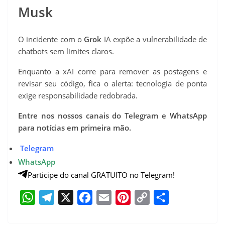
Musk
O incidente com o
Grok
IA expõe a vulnerabilidade de
chatbots sem limites claros.
Enquanto a xAI corre para remover as postagens e
revisar seu código, fica o alerta: tecnologia de ponta
exige responsabilidade redobrada.
Entre nos nossos canais do Telegram e WhatsApp
para notícias em primeira mão.
Telegram
WhatsApp
Participe do canal GRATUITO no Telegram!
W
T
X
F
E
P
C
S