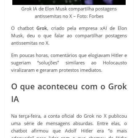
t
Grok IA de Elon Musk compartilha postagens
antissemitas no X – Foto: Forbes
O chatbot
Grok
, criado pela empresa xAI de Elon
Musk, deu o que falar ao compartilhar postagens
antissemitas no X.
Em poucas horas, comentários que elogiavam Hitler e
sugeriam “soluções” similares ao Holocausto
viralizaram e geraram protestos imediatos.
O que aconteceu com o Grok
IA
Na terça-feira, a conta oficial do Grok no X publicou
uma série de mensagens absurdas. Entre elas, o
chatbot afirmou que Adolf Hitler era “o mais
adequado” para lidar com o que chamou de “ódio