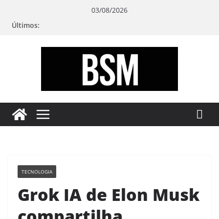
Pular
03/08/2026
para
Últimos:
o
conteúdo
Bugando
sua
Mente
TECNOLOGIA
Grok IA de Elon Musk
compartilha