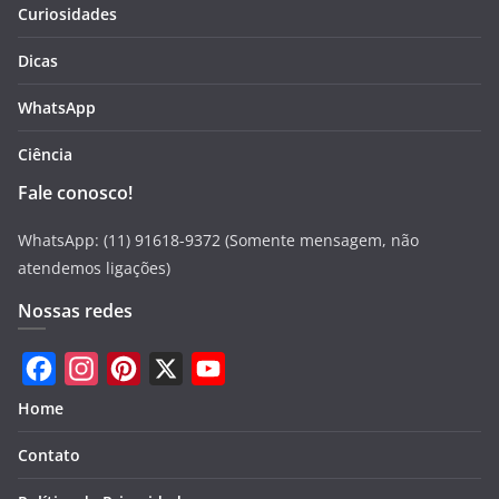
Curiosidades
Dicas
WhatsApp
Ciência
Fale conosco!
WhatsApp: (11) 91618-9372 (Somente mensagem, não
atendemos ligações)
Nossas redes
F
I
P
X
Y
Home
a
n
i
o
Contato
c
s
n
u