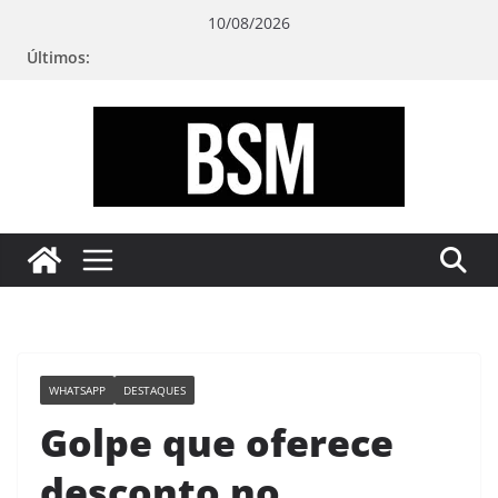
Pular
10/08/2026
para
Últimos:
o
conteúdo
Bugando
sua
Mente
WHATSAPP
DESTAQUES
Golpe que oferece
desconto no