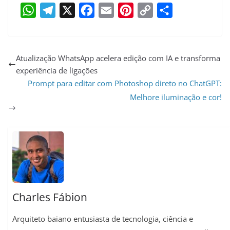
W
T
X
F
E
P
C
S
h
e
a
m
i
o
h
a
l
c
a
n
p
a
Atualização WhatsApp acelera edição com IA e transforma
experiência de ligações
t
e
e
i
t
y
r
Prompt para editar com Photoshop direto no ChatGPT:
s
g
b
l
e
L
e
Melhore iluminação e cor!
A
r
o
r
i
p
a
o
e
n
p
m
k
s
k
t
Charles Fábion
Arquiteto baiano entusiasta de tecnologia, ciência e