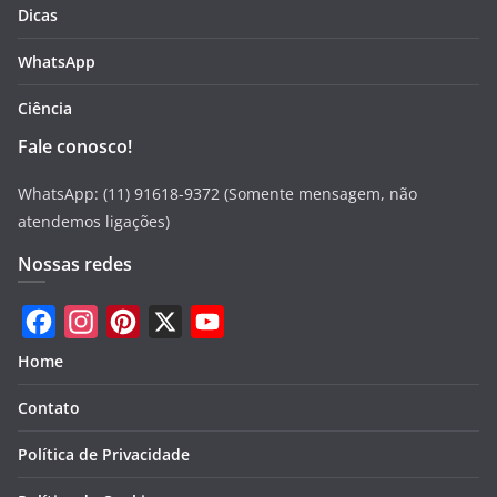
Dicas
WhatsApp
Ciência
Fale conosco!
WhatsApp: (11) 91618-9372 (Somente mensagem, não
atendemos ligações)
Nossas redes
F
I
P
X
Y
Home
a
n
i
o
Contato
c
s
n
u
e
t
t
T
Política de Privacidade
b
a
e
u