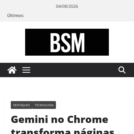
Pular
04/08/2026
para
Últimos:
o
conteúdo
Bugando
sua
Mente
DESTAQUES
TECNOLOGIA
Gemini no Chrome
transforma páginas