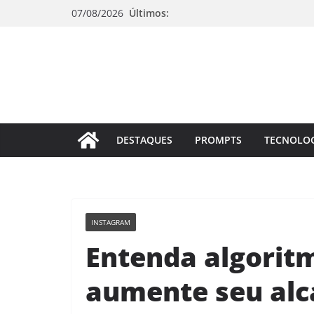
Pular
07/08/2026
Últimos:
para
o
conteúdo
DESTAQUES
PROMPTS
TECNOLO
INSTAGRAM
Entenda algorit
aumente seu alc