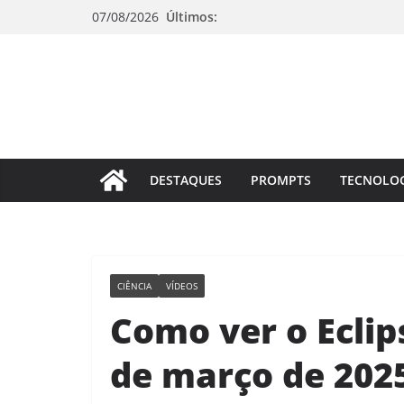
Pular
07/08/2026
Últimos:
para
o
conteúdo
DESTAQUES
PROMPTS
TECNOLO
CIÊNCIA
VÍDEOS
Como ver o Eclip
de março de 202