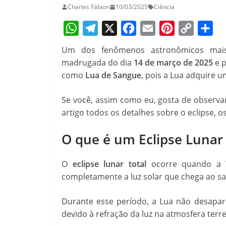
Charles Fábion
10/03/2025
Ciência
W
T
X
F
E
P
C
S
Um dos fenômenos astronômicos mais
h
e
a
m
i
o
h
madrugada do dia
14 de março de 2025
e p
a
l
c
a
n
p
a
como
Lua de Sangue
, pois a Lua adquire 
t
e
e
i
t
y
r
Se você, assim como eu, gosta de observar
s
g
b
l
e
L
e
artigo todos os detalhes sobre o eclipse, 
A
r
o
r
i
p
a
o
e
n
O que é um Eclipse Lunar 
p
m
k
s
k
O
eclipse lunar total
ocorre quando a T
t
completamente a luz solar que chega ao sat
Durante esse período, a Lua não desap
devido à refração da luz na atmosfera ter