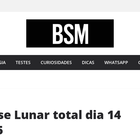
Bugando
sua
Mente
GIA
TESTES
CURIOSIDADES
DICAS
WHATSAPP
se Lunar total dia 14
5