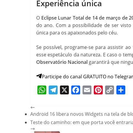
Experiência única
O
Eclipse Lunar Total de 14 de março de 2
do ano. Com a possibilidade de ser visto
única para os apaixonados pelo céu.
Se possível, programe-se para assistir a
esse espetáculo da natureza. E caso o tem
Observatório Nacional
garantirá que ning
Participe do canal GRATUITO no Telegra
W
T
X
F
E
P
C
S
h
e
a
m
i
o
h
Android 16 libera novos Widgets na tela de bl
a
l
c
a
n
p
a
Teste do caminho: em que porta você entrari
t
e
e
i
t
y
r