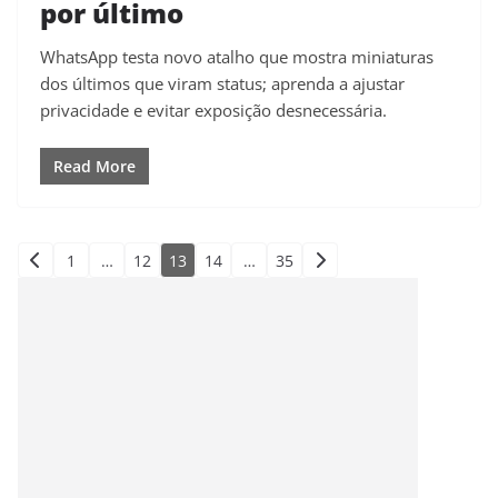
por último
WhatsApp testa novo atalho que mostra miniaturas
dos últimos que viram status; aprenda a ajustar
privacidade e evitar exposição desnecessária.
Read More
Paginação
1
…
12
13
14
…
35
de
posts