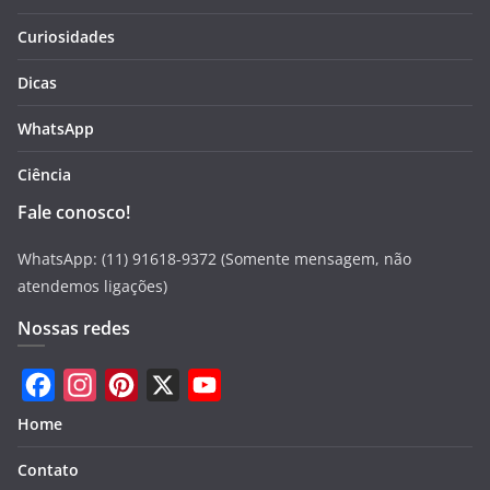
Curiosidades
Dicas
WhatsApp
Ciência
Fale conosco!
WhatsApp: (11) 91618-9372 (Somente mensagem, não
atendemos ligações)
Nossas redes
F
I
P
X
Y
Home
a
n
i
o
Contato
c
s
n
u