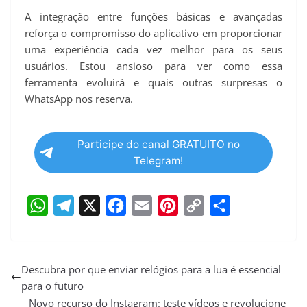
A integração entre funções básicas e avançadas
reforça o compromisso do aplicativo em proporcionar
uma experiência cada vez melhor para os seus
usuários. Estou ansioso para ver como essa
ferramenta evoluirá e quais outras surpresas o
WhatsApp nos reserva.
Participe do canal GRATUITO no
Telegram!
W
T
X
F
E
P
C
S
h
e
a
m
i
o
h
a
l
c
a
n
p
a
Descubra por que enviar relógios para a lua é essencial
para o futuro
t
e
e
i
t
y
r
Novo recurso do Instagram: teste vídeos e revolucione