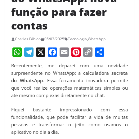
função para fazer
contas
Charles Fábion
05/03/2025
Tecnologia
,
WhatsApp
W
T
X
F
E
P
C
S
Recentemente, me deparei com uma novidade
h
e
a
m
i
o
h
surpreendente no WhatsApp: a
calculadora secreta
a
l
c
a
n
p
a
do WhatsApp
. Essa ferramenta inovadora permite
que você realize operações matemáticas simples ou
t
e
e
i
t
y
r
até mesmo complexas diretamente no chat.
s
g
b
l
e
L
e
A
r
o
r
i
Fiquei bastante impressionado com essa
p
a
o
e
n
funcionalidade, que pode facilitar a vida de muitas
pessoas e transformar o jeito como usamos o
p
m
k
s
k
aplicativo no dia a dia.
t