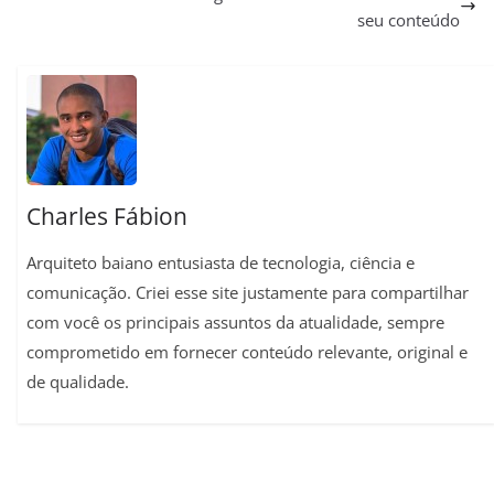
s
g
b
l
e
L
e
seu conteúdo
A
r
o
r
i
p
a
o
e
n
p
m
k
s
k
t
Charles Fábion
Arquiteto baiano entusiasta de tecnologia, ciência e
comunicação. Criei esse site justamente para compartilhar
com você os principais assuntos da atualidade, sempre
comprometido em fornecer conteúdo relevante, original e
de qualidade.