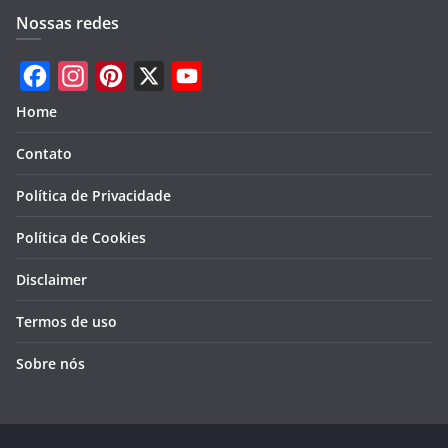
Nossas redes
F
I
P
X
Y
Home
a
n
i
o
Contato
c
s
n
u
e
t
t
T
Política de Privacidade
b
a
e
u
Política de Cookies
o
g
r
b
Disclaimer
o
r
e
e
k
a
s
Termos de uso
m
t
Sobre nós