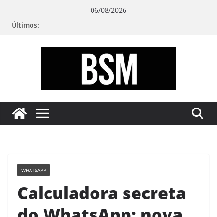
Pular
06/08/2026
para
Últimos:
o
conteúdo
Bugando
sua
Mente
WHATSAPP
Calculadora secreta
do WhatsApp: nova