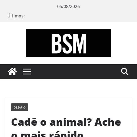
Pular
05/08/2026
para
Últimos:
o
conteúdo
Bugando
sua
Mente
DESAFIO
Cadê o animal? Ache
o mais rápido