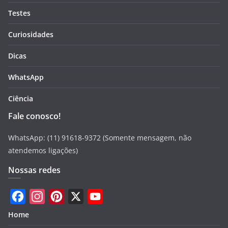
Testes
Curiosidades
Dicas
WhatsApp
Ciência
Fale conosco!
WhatsApp: (11) 91618-9372 (Somente mensagem, não
atendemos ligações)
Nossas redes
F
I
P
X
Y
Home
a
n
i
o