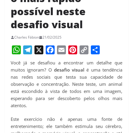
possível neste
desafio visual
Charles Fábion
21/02/2025
W
T
X
F
E
P
C
S
Você já se desafiou a encontrar um detalhe que
h
e
a
m
i
o
h
muitos ignoram? O
desafio visual
é uma tendência
a
l
c
a
n
p
a
nas redes sociais que testa sua capacidade de
observação e concentração. Neste teste, um animal
t
e
e
i
t
y
r
está escondido à vista de todos em uma imagem,
s
g
b
l
e
L
e
esperando para ser descoberto pelos olhos mais
A
r
o
r
i
atentos.
p
a
o
e
n
Este exercício não é apenas uma fonte de
p
m
k
s
k
entretenimento; ele também estimula seu cérebro,
t