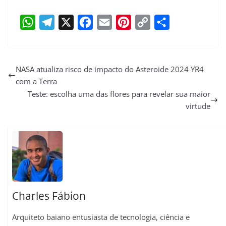
W
T
X
F
E
P
C
S
h
e
a
m
i
o
h
a
l
c
a
n
p
a
NASA atualiza risco de impacto do Asteroide 2024 YR4
com a Terra
t
e
e
i
t
y
r
Teste: escolha uma das flores para revelar sua maior
s
g
b
l
e
L
e
virtude
A
r
o
r
i
p
a
o
e
n
p
m
k
s
k
t
Charles Fábion
Arquiteto baiano entusiasta de tecnologia, ciência e