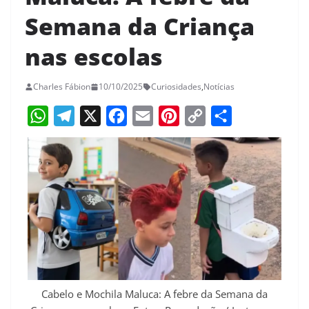
Semana da Criança
nas escolas
Charles Fábion
10/10/2025
Curiosidades
,
Notícias
W
T
X
F
E
P
C
S
h
e
a
m
i
o
h
a
l
c
a
n
p
a
t
e
e
i
t
y
r
s
g
b
l
e
L
e
A
r
o
r
i
p
a
o
e
n
p
m
k
s
k
Cabelo e Mochila Maluca: A febre da Semana da
t