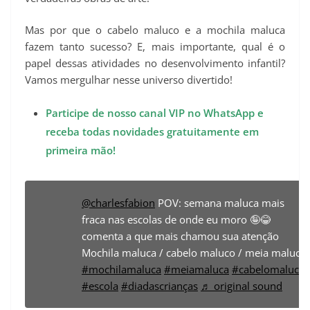
Mas por que o cabelo maluco e a mochila maluca
fazem tanto sucesso? E, mais importante, qual é o
papel dessas atividades no desenvolvimento infantil?
Vamos mergulhar nesse universo divertido!
Participe de nosso canal VIP no WhatsApp e
receba todas novidades gratuitamente em
primeira mão!
@charlesfabion
POV: semana maluca mais
fraca nas escolas de onde eu moro 🤪😂
comenta a que mais chamou sua atenção
Mochila maluca / cabelo maluco / meia maluca
#mochilamaluca
#meiamaluca
#cabelomaluco
#escola
#diadascrianças
♬ original sound