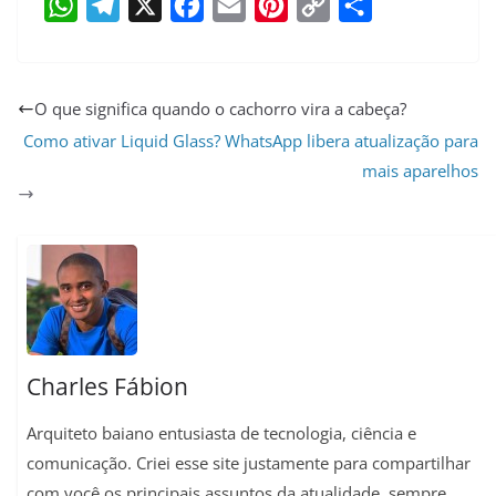
W
T
X
F
E
P
C
S
h
e
a
m
i
o
h
a
l
c
a
n
p
a
O que significa quando o cachorro vira a cabeça?
t
e
e
i
t
y
r
Como ativar Liquid Glass? WhatsApp libera atualização para
mais aparelhos
s
g
b
l
e
L
e
A
r
o
r
i
p
a
o
e
n
p
m
k
s
k
t
Charles Fábion
Arquiteto baiano entusiasta de tecnologia, ciência e
comunicação. Criei esse site justamente para compartilhar
com você os principais assuntos da atualidade, sempre