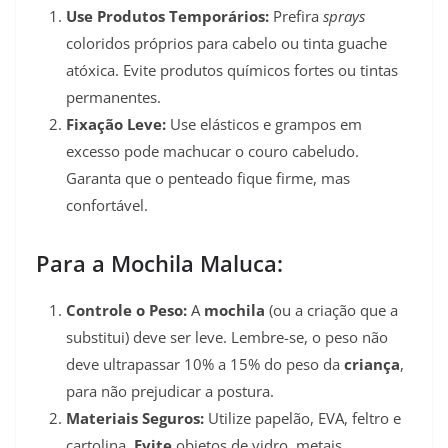
Use Produtos Temporários:
Prefira
sprays
coloridos próprios para cabelo ou tinta guache
atóxica. Evite produtos químicos fortes ou tintas
permanentes.
Fixação Leve:
Use elásticos e grampos em
excesso pode machucar o couro cabeludo.
Garanta que o penteado fique firme, mas
confortável.
Para a Mochila Maluca:
Controle o Peso:
A
mochila
(ou a criação que a
substitui) deve ser leve. Lembre-se, o peso não
deve ultrapassar 10% a 15% do peso da
criança
,
para não prejudicar a postura.
Materiais Seguros:
Utilize papelão, EVA, feltro e
cartolina.
Evite
objetos de vidro, metais