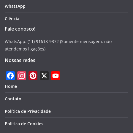
WhatsApp
Ciência
Fale conosco!
WhatsApp: (11) 91618-9372 (Somente mensagem, não
atendemos ligações)
Nossas redes
F
I
P
X
Y
Home
a
n
i
o
Contato
c
s
n
u
e
t
t
T
Política de Privacidade
b
a
e
u
Política de Cookies
o
g
r
b