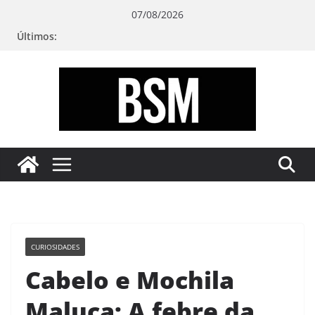
Pular
07/08/2026
para
Últimos:
o
conteúdo
Bugando
sua
Mente
CURIOSIDADES
Cabelo e Mochila
Maluca: A febre da