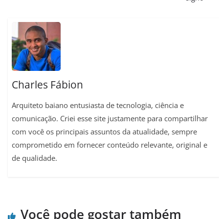
A
r
o
r
i
p
a
o
e
n
p
m
k
s
k
t
Charles Fábion
Arquiteto baiano entusiasta de tecnologia, ciência e
comunicação. Criei esse site justamente para compartilhar
com você os principais assuntos da atualidade, sempre
comprometido em fornecer conteúdo relevante, original e
de qualidade.
Você pode gostar também