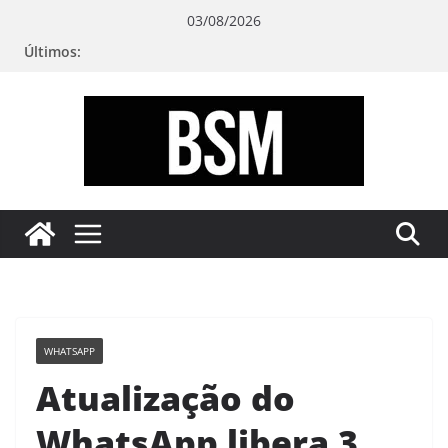
Pular
03/08/2026
para
Últimos:
o
conteúdo
Bugando
sua
Mente
WHATSAPP
Atualização do
WhatsApp libera 3