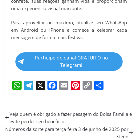
confete
, suas reações ganham vida e proporcionam
uma experiência visual marcante.
Para aproveitar ao máximo, atualize seu WhatsApp
em Android ou iPhone e comece a celebrar cada
mensagem de forma mais festiva.
Participe do canal GRATUITO no
Telegram!
W
T
X
F
E
P
C
S
h
e
a
m
i
o
h
a
l
c
a
n
p
a
Veja quem é obrigado a fazer pesagem do Bolsa Família e
evite perder seu benefício
t
e
e
i
t
y
r
Números da sorte para terça-feira 3 de junho de 2025 por
s
g
b
l
e
L
e
signo