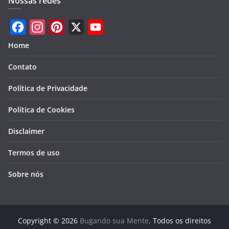
Nossas redes
F
I
P
X
Y
Home
a
n
i
o
Contato
c
s
n
u
e
t
t
T
Política de Privacidade
b
a
e
u
Política de Cookies
o
g
r
b
Disclaimer
o
r
e
e
k
a
s
Termos de uso
m
t
Sobre nós
Copyright © 2026
Bugando sua Mente
. Todos os direitos