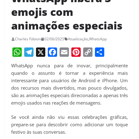
emojis com
animações especiais
Charles Fábion
02/06/2025
Atualização
,
WhatsApp
W
T
X
F
E
P
C
S
WhatsApp nunca para de inovar, principalmente
h
e
a
m
i
o
h
quando o assunto é tornar a experiência mais
a
l
c
a
n
p
a
interessante para usuários de Android e iPhone. Um
dos recursos mais divertidos, mas pouco divulgados,
t
e
e
i
t
y
r
são as animações especiais direcionadas a apenas três
s
g
b
l
e
L
e
emojis usados nas reações de mensagens.
A
r
o
r
i
p
a
o
e
n
Se você ainda não viu essas celebrações gráficas,
prepare-se para descobrir como adicionar um toque
p
m
k
s
k
festivo às suas conversas.
t