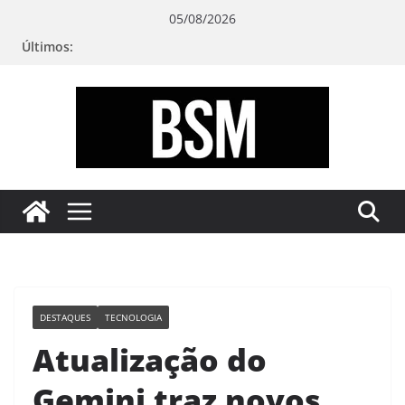
Pular
05/08/2026
para
Últimos:
o
conteúdo
Bugando
sua
Mente
DESTAQUES
TECNOLOGIA
Atualização do
Gemini traz novos