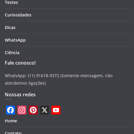
Testes
Curiosidades
Dicas
WhatsApp
Ciência
Fale conosco!
WhatsApp: (11) 91618-9372 (Somente mensagem, não
atendemos ligações)
Nossas redes
F
I
P
X
Y
Home
a
n
i
o
Contato