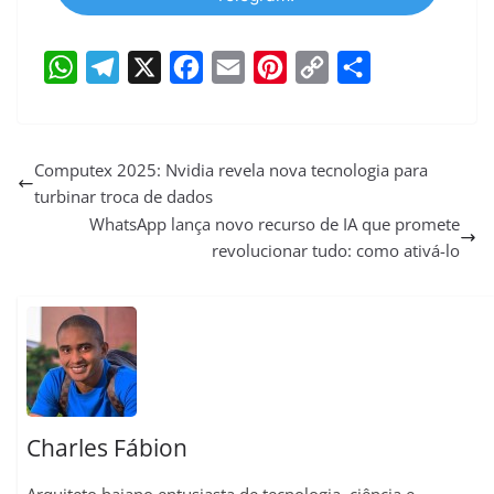
W
T
X
F
E
P
C
S
h
e
a
m
i
o
h
a
l
c
a
n
p
a
Computex 2025: Nvidia revela nova tecnologia para
turbinar troca de dados
t
e
e
i
t
y
r
WhatsApp lança novo recurso de IA que promete
s
g
b
l
e
L
e
revolucionar tudo: como ativá-lo
A
r
o
r
i
p
a
o
e
n
p
m
k
s
k
t
Charles Fábion
Arquiteto baiano entusiasta de tecnologia, ciência e