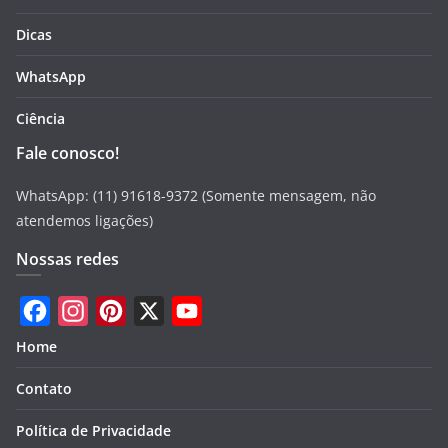
Dicas
WhatsApp
Ciência
Fale conosco!
WhatsApp: (11) 91618-9372 (Somente mensagem, não
atendemos ligações)
Nossas redes
F
I
P
X
Y
Home
a
n
i
o
Contato
c
s
n
u
e
t
t
T
Política de Privacidade