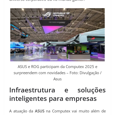
p
m
k
s
k
t
ASUS e ROG participam da Computex 2025 e
surpreendem com novidades – Foto: Divulgação /
Asus
Infraestrutura e soluções
inteligentes para empresas
A atuação da
ASUS
na Computex vai muito além de