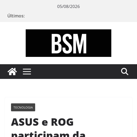
Pular
05/08/2026
para
Últimos:
o
conteúdo
Bugando
sua
Mente
TECNOLOGIA
ASUS e ROG
participam da