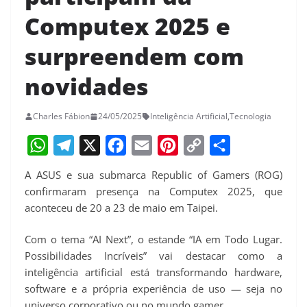
Computex 2025 e
surpreendem com
novidades
Charles Fábion
24/05/2025
Inteligência Artificial
,
Tecnologia
W
T
X
F
E
P
C
S
A ASUS e sua submarca Republic of Gamers (ROG)
h
e
a
m
i
o
h
confirmaram presença na Computex 2025, que
a
l
c
a
n
p
a
aconteceu de 20 a 23 de maio em Taipei.
t
e
e
i
t
y
r
Com o tema “AI Next”, o estande “IA em Todo Lugar.
s
g
b
l
e
L
e
Possibilidades Incríveis” vai destacar como a
A
r
o
r
i
inteligência artificial está transformando hardware,
p
a
o
e
n
software e a própria experiência de uso — seja no
universo corporativo ou no mundo gamer.