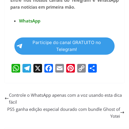
Entre nos nossos canais do Telegram e WhatsApp
para notícias em primeira mão.
WhatsApp
Participe do canal GRATUITO no
Telegram!
W
T
X
F
E
P
C
S
h
e
a
m
i
o
h
a
l
c
a
n
p
a
Controle o WhatsApp apenas com a voz usando esta dica
fácil
t
e
e
i
t
y
r
PS5 ganha edição especial dourado com bundle Ghost of
s
g
b
l
e
L
e
Yotei
A
r
o
r
i
p
a
o
e
n