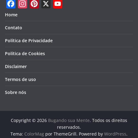
F
I
P
X
Y
Home
a
n
i
o
Contato
c
s
n
u
e
t
t
T
Política de Privacidade
b
a
e
u
Política de Cookies
o
g
r
b
Disclaimer
o
r
e
e
k
a
s
Termos de uso
m
t
Sobre nós
Copyright © 2026
Bugando sua Mente
. Todos os direitos
reservados.
Tema:
ColorMag
por ThemeGrill. Powered by
WordPress
.