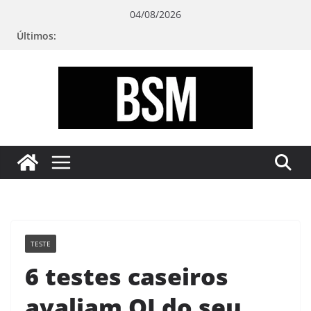
Pular
04/08/2026
para
Últimos:
o
conteúdo
Bugando
sua
Mente
TESTE
6 testes caseiros
avaliam QI do seu