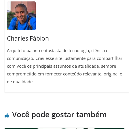
p
m
k
s
k
t
Charles Fábion
Arquiteto baiano entusiasta de tecnologia, ciência e
comunicação. Criei esse site justamente para compartilhar
com você os principais assuntos da atualidade, sempre
comprometido em fornecer conteúdo relevante, original e
de qualidade.
Você pode gostar também