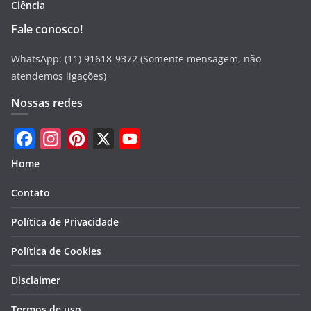
Ciência
Fale conosco!
WhatsApp: (11) 91618-9372 (Somente mensagem, não
atendemos ligações)
Nossas redes
F
I
P
X
Y
Home
a
n
i
o
Contato
c
s
n
u
e
t
t
T
Política de Privacidade
b
a
e
u
Política de Cookies
o
g
r
b
Disclaimer
o
r
e
e
k
a
s
Termos de uso