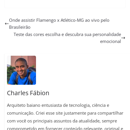
W
T
X
F
E
P
C
S
h
e
a
m
i
o
h
a
l
c
a
n
p
a
Onde assistir Flamengo x Atlético-MG ao vivo pelo
Brasileirão
t
e
e
i
t
y
r
Teste das cores escolha e descubra sua personalidade
s
g
b
l
e
L
e
emocional
A
r
o
r
i
p
a
o
e
n
p
m
k
s
k
t
Charles Fábion
Arquiteto baiano entusiasta de tecnologia, ciência e
comunicação. Criei esse site justamente para compartilhar
com você os principais assuntos da atualidade, sempre
comprometido em fornecer conteúdo relevante, original e