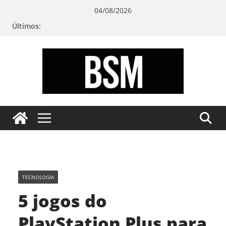
Pular
04/08/2026
para
Últimos:
o
conteúdo
Bugando
sua
Mente
TECNOLOGIA
5 jogos do
PlayStation Plus para